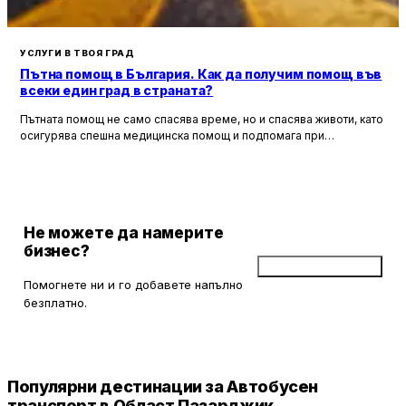
УСЛУГИ В ТВОЯ ГРАД
Пътна помощ в България. Как да получим помощ във
всеки един град в страната?
Пътната помощ не само спасява време, но и спасява животи, като
осигурява спешна медицинска помощ и подпомага при
неработоспособни автомобили. Тя създава увереност и
безопасност за всички участници в движението, като предоставя
на водачите сигурността, че в случай на необходимост има
специалисти, готови да им помогнат.
Не можете да намерите
бизнес?
Добави бизнес
Помогнете ни и го добавете напълно
безплатно.
Популярни дестинации за Автобусен
транспорт в Област Пазарджик