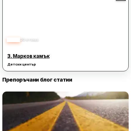
4.50
20
отзива
3.
Марков камък
Детски център
Препоръчани блог статии