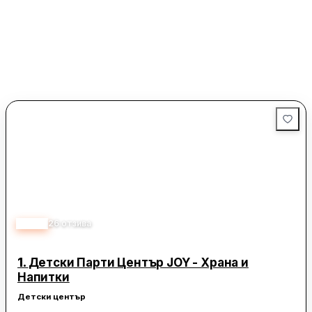
5.00
26
отзива
1.
Детски Парти Център JOY - Храна и
Напитки
Детски център