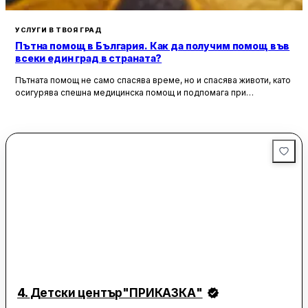
УСЛУГИ В ТВОЯ ГРАД
Пътна помощ в България. Как да получим помощ във
всеки един град в страната?
Пътната помощ не само спасява време, но и спасява животи, като
осигурява спешна медицинска помощ и подпомага при
неработоспособни автомобили. Тя създава увереност и
безопасност за всички участници в движението, като предоставя
на водачите сигурността, че в случай на необходимост има
специалисти, готови да им помогнат.
4.
Детски център"ПРИКАЗКА"