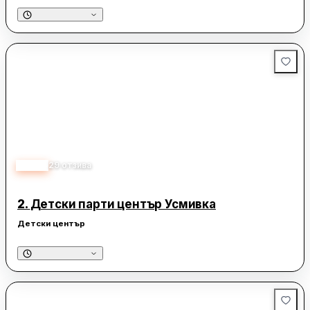
4.60
29
отзива
2.
Детски парти център Усмивка
Детски център