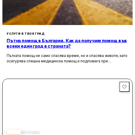
УСЛУГИ В ТВОЯ ГРАД
Пътна помощ в България. Как да получим помощ във
всеки един град в страната?
Пътната помощ не само спасява време, но и спасява животи, като
осигурява спешна медицинска помощ и подпомага при
неработоспособни автомобили. Тя създава увереност и
безопасност за всички участници в движението, като предоставя
на водачите сигурността, че в случай на необходимост има
специалисти, готови да им помогнат.
4.20
48
отзива