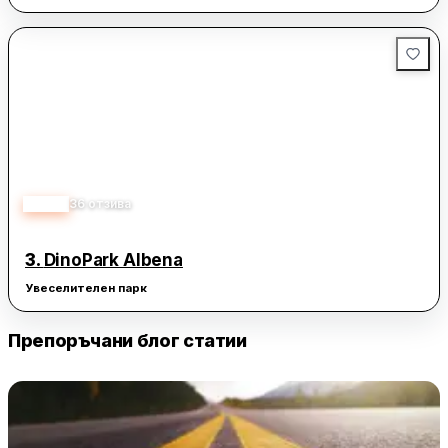
3.40
36
отзива
3.
DinoPark Albena
Увеселителен парк
Препоръчани блог статии