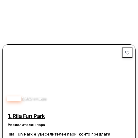
4.70
3,662
отзива
1.
Rila Fun Park
Увеселителен парк
Rila Fun Park е увеселителен парк, който предлага