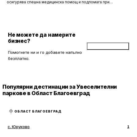
осигурява спешна медицинска помощ и подпомага при
неработоспособни автомобили. Тя създава увереност и
безопасност за всички участници в движението, като предоставя
на водачите сигурността, че в случай на необходимост има
специалисти, готови да им помогнат.
Не можете да намерите
бизнес?
Добави бизнес
Помогнете ни и го добавете напълно
безплатно.
Популярни дестинации за Увеселителни
паркове в Област Благоевград
ОБЛАСТ БЛАГОЕВГРАД
с. Юруково
1