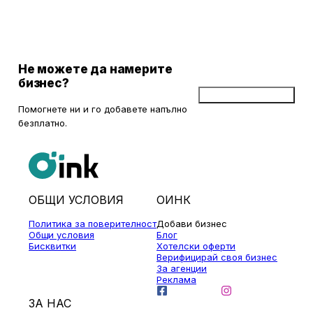
неработоспособни автомобили. Тя създава увереност и
безопасност за всички участници в движението, като предоставя
на водачите сигурността, че в случай на необходимост има
специалисти, готови да им помогнат.
Не можете да намерите
бизнес?
Добави бизнес
Помогнете ни и го добавете напълно
безплатно.
ОБЩИ УСЛОВИЯ
ОИНК
Политика за поверителност
Добави бизнес
Общи условия
Блог
Бисквитки
Хотелски оферти
Верифицирай своя бизнес
За агенции
Реклама
ЗА НАС