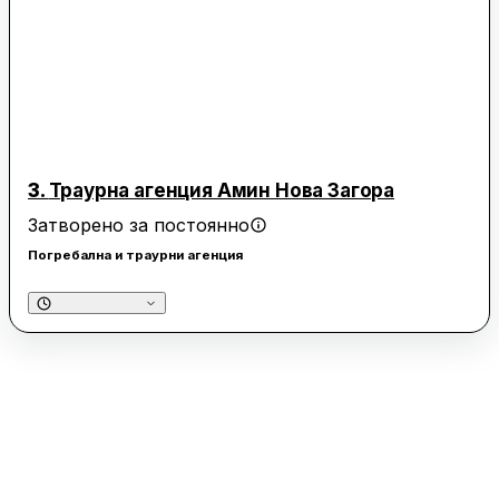
3.
Траурна агенция Амин Нова Загора
Затворено за постоянно
Погребална и траурни агенция