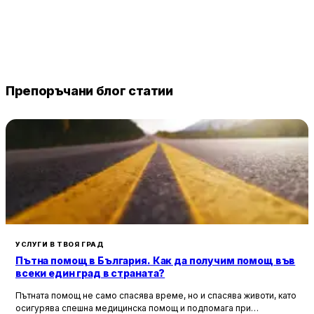
Препоръчани блог статии
УСЛУГИ В ТВОЯ ГРАД
Пътна помощ в България. Как да получим помощ във
всеки един град в страната?
Пътната помощ не само спасява време, но и спасява животи, като
осигурява спешна медицинска помощ и подпомага при