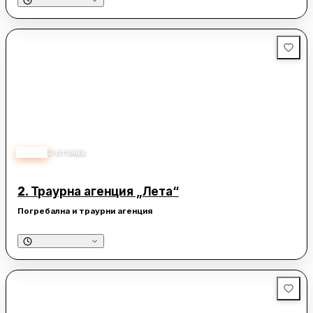
3.70
3
отзива
2.
Траурна агенция „Лета“
Погребална и траурни агенция