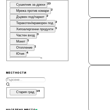
23
Сушилник за дрехи
2
Мрежа против комари
2
Дървен под/паркет
2
Теракотен/мраморен под
1
Хипоалергенни продукти
3
Частен вход
1
Мокет
1
Отопление
4
Ютия
3
Шумоизолация
4
Удобства за гладене
24
Контакт до леглото
МЕСТНОСТИ
25
Рафт за дрехи
1
Вентилатор
4
Походно легло
19
Стария град
6
Разтегателен диван/фотьойл
НАСЕЛЕНО МЯСТО