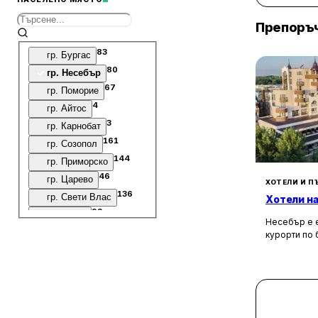
Препоръч
83
гр. Бургас
80
гр. Несебър
67
гр. Поморие
4
гр. Айтос
3
гр. Карнобат
161
гр. Созопол
144
гр. Приморско
46
гр. Царево
ХОТЕЛИ И П
136
гр. Свети Влас
Хотели на
92
гр. Китен
Несебър е е
49
гр. Обзор
курорти по
има много с
48
гр. Черноморец
Според няк
23
гр. Ахтопол
около 3000 г
11
съмнение, ч
гр. Ахелой
българскот
6
Къмпинг Каваци
5