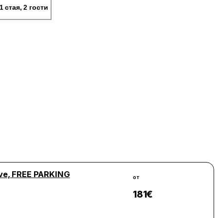
1 стая, 2 гости
usive, FREE PARKING
от
181
€
Виж цени