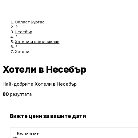
Област Бургас
Несебър
Хотели и настаняване
Хотели
Хотели в Несебър
Най-добрите Хотели в Несебър
80
резултата
Вижте цени за вашите дати
Настаняване