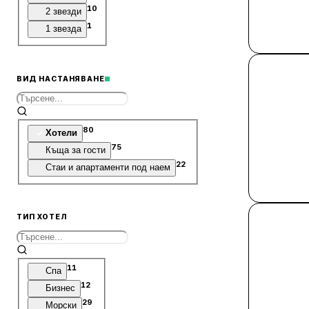
10
2 звезди
1
1 звезда
ВИД НАСТАНЯВАНЕ
80
Хотели
75
Къща за гости
22
Стаи и апартаменти под наем
ТИП ХОТЕЛ
11
Спа
12
Бизнес
29
Морски