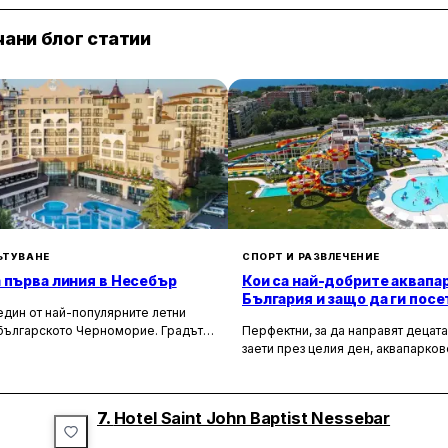
безвремевия дизайн и тучната природа, а почивката
ани блог статии
Основният ресторант предлага традиционна българск
разполага с места както на закрито, така и на откр
бар-ресторант, бюфет с открита кухня, снек-бар, ло
Дизайнерският СПА център включва масажи и козмет
баня, турска баня и закрит басейн. Хотелът разпола
висококачествено оборудване и интериор в топли ц
За семействата са предвидени дневни дейности и ве
до 12 години има детски клуб. Анимационна програм
периода от 1 юни до 15.09.
ЪТУВАНЕ
СПОРТ И РАЗВЛЕЧЕНИЕ
 първа линия в Несебър
Кои са най-добрите аквапа
България и защо да ги пос
дин от най-популярните летни
 българското Черноморие. Градът
Перфектни, за да направят децата
тара история и богата култура.
заети през целия ден, аквапарков
ои данни селището е основано
предлагат и на възрастните възм
. пр.н.е. от траките. Ето защо няма
се забавляват или просто да се о
е Несебър е най-древният град по
басейна и да се наслаждават на 
7.
Hotel Saint John Baptist Nessebar
о Черноморие.
Единственото сигурно нещо е, че
изброените водни паркове предл