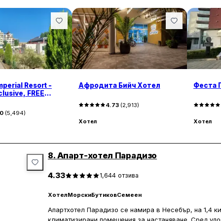
mperial Resort -
Афродита Бийч Хотел
Феста 
nclusive, FREE
4.73
(
2,913
)
20
(
5,494
)
Хотел
Хотел
8.
Апарт-хотел Парадизо
4.33
1,644
отзива
Хотел
Морски
Бутиков
Семеен
Апартхотел Парадизо се намира в Несебър, на 1,4 к
климатизирани помещения за настаняване. Сред удо