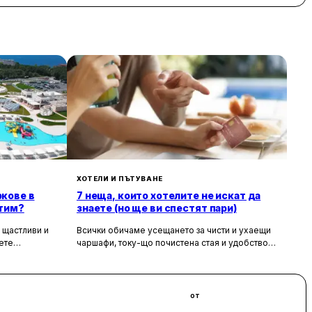
 е организирана на база ол инклузив.
а и интернационална кухня, като
ито. На територията на хотела има още
би бар и бар край басейна.
ични процедури, както и сауна, парна
га с 222 комфортно обзаведени стаи с
ветове със стилни мебели.
черни шоу програми, а за децата от 4
а и детски клуб са на разположение в
ХОТЕЛИ И ПЪТУВАНЕ
ркове в
7 неща, които хотелите не искат да
етим?
знаете (но ще ви спестят пари)
 щастливи и
Всички обичаме усещането за чисти и ухаещи
ете
чаршафи, току-що почистена стая и удобството
ожността да
да не мислим за нищо по време на почивка.
тпуснат край
Хотелите са създадени, за да ни предложат
слънцето.
това бягство от ежедневието, но истината е, че
 всеки от
зад бляскавите фасади и усмихнати
от
ага уникално
рецепционисти се крият редица тайни, които