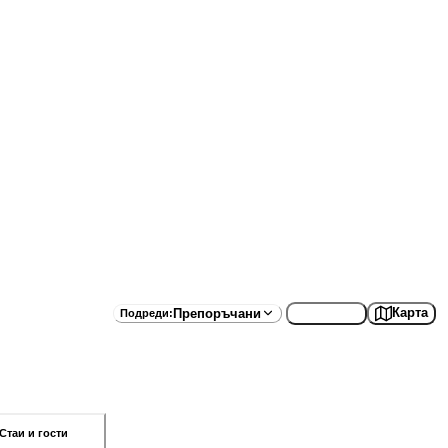
Списък
Карта
Препоръчани
Подреди
:
Стаи и гости