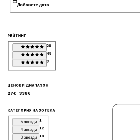
Добавете дата
РЕЙТИНГ
28
48
3
ЦЕНОВИ ДИАПАЗОН
27
€
338
€
КАТЕГОРИЯ НА ХОТЕЛА
1
5 звезди
12
4 звезди
18
3 звезди