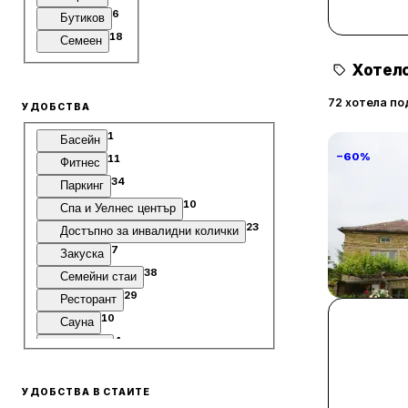
6
Бутиков
18
Семеен
Хотелс
72 хотела по
УДОБСТВА
1
Басейн
−60%
11
Фитнес
34
Паркинг
10
Спа и Уелнес център
23
Достъпно за инвалидни колички
7
Закуска
Villa Vin S
38
Семейни стаи
29
Винарово
Ресторант
10
Сауна
4
Джакузи
УДОБСТВА В СТАИТЕ