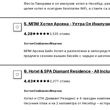
Феста Панорама е ол инклузив хотел в Несебър, раз
целия хотел е осигурен безплатен WiFi, а стаите са
с кабелни канали, балкон и минибар.
Основният ресторант е климатизиран и предлага зак
5.
МПМ Хотел Арсена - Ултра Ол Инклузи
На разположение е и а ла карт ресторант с луксозен
специалитети от италианската кухня.
4.28
2,535
отзива
Хотел Феста Панорама разполага с 2 ресторанта, 3
Хотел
Спа
Бизнес
Морски
за пинг-понг и съоръжения за волейбол. Гостите мог
МПМ Арсена Бийч Хотел е разположен в непосредст
модерни уреди Technogym, както и лоби бар, бар к
предлага сезонен външен басейн с чадъри и шезлонг
за караоке. Старият град на Несебър е на 5 минути 
бани с изглед към морето, а безплатен WiFi има на р
минути с кола, а летище Бургас се намира на 20 мин
басейна.
6.
Hotel & SPA Diamant Residence - All Inclu
Стаите разполагат с балкон, малък хладилник, сейф
гостите са осигурени безплатно спално бельо и хавл
4.43
2,277
отзива
В хотела има фитнес център, а срещу допълнително 
Хотел
Спа
Бизнес
Морски
процедури и процедури за тяло. Ресторантът сервир
Хотел и СПА Диамант Резиденс е 4-звезден комплек
интернационална кухня, а в бара на басейна и лоби 
пясъчния плаж и на 2 километра от Несебър – истор
На място има денонощна рецепция, а до летището на 
ЮНЕСКО за световно културно наследство. Обектът в
автомобил.