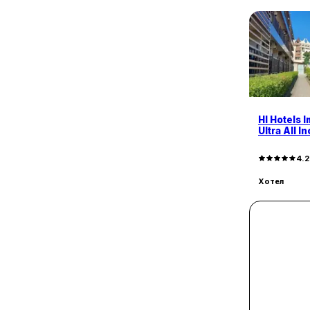
1
с. Младежко
2
с. Огнен
1
с. Равадиново
136
с. Равда
2
с. Резово
19
с. Синеморец
1
с. Съдиево
HI Hotels I
5
с. Твърдица
Ultra All I
1
PARKING
с. Тънково
1
4.
с. Черни връх
Хотел