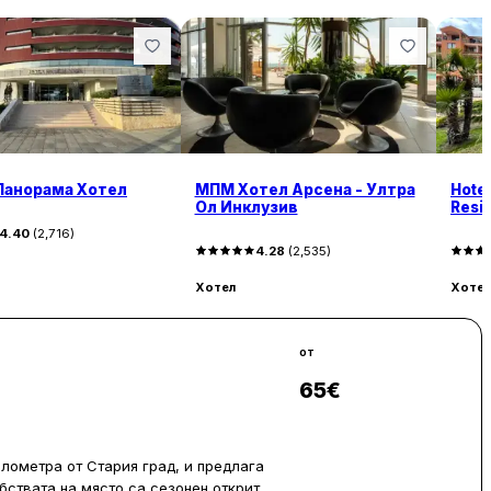
Панорама Хотел
МПМ Хотел Арсена - Ултра
Hotel
Ол Инклузив
Resid
4.40
(
2,716
)
4.28
(
2,535
)
Хотел
Хотел
от
65
€
Виж цени
илометра от Стария град, и предлага
бствата на място са сезонен открит