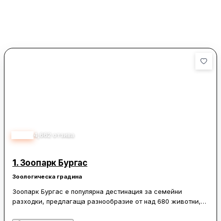
3.80
4,662
отзива
1.
Зоопарк Бургас
Зоологическа градина
Зоопарк Бургас е популярна дестинация за семейни
разходки, предлагаща разнообразие от над 680 животни,
включително екзотични видове като капибари и каракали.