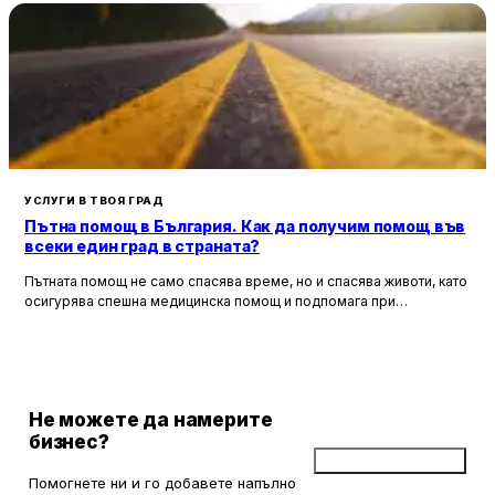
УСЛУГИ В ТВОЯ ГРАД
Пътна помощ в България. Как да получим помощ във
всеки един град в страната?
Пътната помощ не само спасява време, но и спасява животи, като
осигурява спешна медицинска помощ и подпомага при
неработоспособни автомобили. Тя създава увереност и
безопасност за всички участници в движението, като предоставя
на водачите сигурността, че в случай на необходимост има
специалисти, готови да им помогнат.
Не можете да намерите
бизнес?
Добави бизнес
Помогнете ни и го добавете напълно