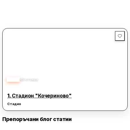
3.70
49
отзива
1.
Стадион "Кочериново"
Стадио
Препоръчани блог статии