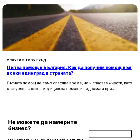
УСЛУГИ В ТВОЯ ГРАД
Пътна помощ в България. Как да получим помощ във
всеки един град в страната?
Пътната помощ не само спасява време, но и спасява животи, като
осигурява спешна медицинска помощ и подпомага при
неработоспособни автомобили. Тя създава увереност и
безопасност за всички участници в движението, като предоставя
на водачите сигурността, че в случай на необходимост има
специалисти, готови да им помогнат.
Не можете да намерите
бизнес?
Добави бизнес