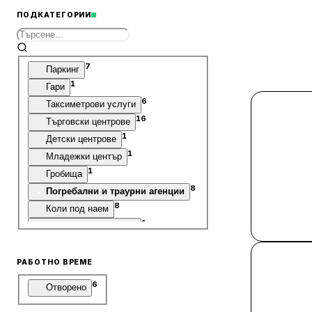
ПОДКАТЕГОРИИ
7
Паркинг
1
Гари
6
Таксиметрови услуги
16
Търговски центрове
1
Детски центрове
1
Младежки център
1
Гробища
8
Погребални и траурни агенции
8
Коли под наем
1
Звукозаписни студиа
1
Зоологически градини
2
Увеселителни паркове
РАБОТНО ВРЕМЕ
1
Стадиони
6
Отворено
3
Зали
5