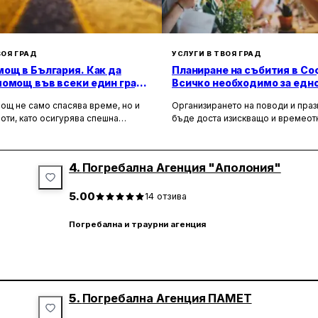
Осигуряване на транспорт и ковчег
Организация на ритуали и панахиди
ВОЯ ГРАД
УСЛУГИ В ТВОЯ ГРАД
Изработка на некролози и възпоменания
ощ в България. Как да
Планиране на събития в Со
помощ във всеки един град
Всичко необходимо за едн
а?
незабравимо изживяване
ощ не само спасява време, но и
Организирането на поводи и пра
24/7 на Ваше разположение
оти, като осигурява спешна
бъде доста изискващо и времео
📞 Тел:0894 749 473
 помощ и подпомага при
занимание. Това се отнася особе
🌐 pokoi.0904@gmail.com
особни автомобили. Тя създава
като сватби, корпоративни партит
📍 ул.Панайот Хитов 3
 безопасност за всички участници в
други специални поводи, които из
4.
Погребална Агенция "Аполония"
 като предоставя на водачите
перфектна организация и вниман
, че в случай на необходимост има
детайлите.
, готови да им помогнат.
5.00
14
отзива
Погребална и траурни агенция
5.
Погребална Агенция ПАМЕТ