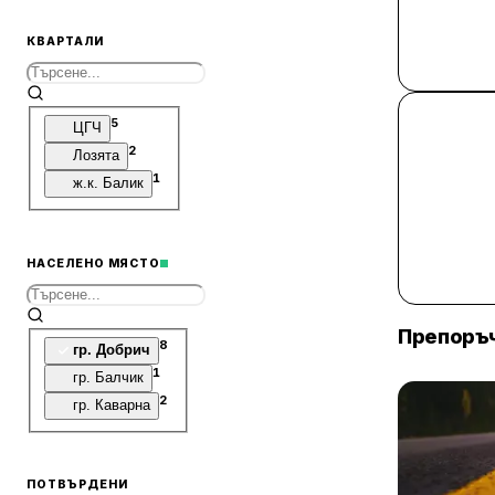
Пунктове за технически преглед
1
Издателства
КВАРТАЛИ
10
Офиси
4
Складове
1
Винарни
5
ЦГЧ
1
Ферми
2
Лозята
5
Фабрики и заводи
1
ж.к. Балик
2
Машиностроене
4
Пощенски клонове
3
Туристически атракции
НАСЕЛЕНО МЯСТО
1
Кино салони
2
Локации
Препоръч
8
гр. Добрич
1
гр. Балчик
2
гр. Каварна
ПОТВЪРДЕНИ