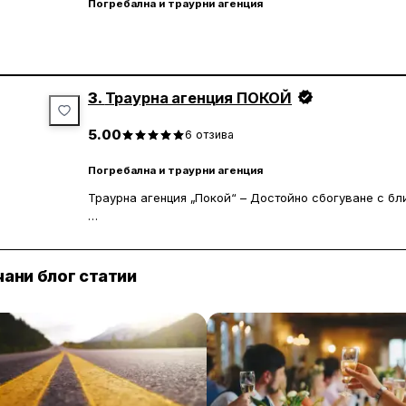
Погребална и траурни агенция
много хора, търсещи надеждност и разбиране в най
3.
Траурна агенция ПОКОЙ
5.00
6
отзива
Погребална и траурни агенция
Траурна агенция „Покой“ – Достойно сбогуване с бл
В трудните моменти, когато думите не стигат, ние см
Траурна агенция „Покой“ предлага пълна организаци
внимание, дискретност и уважение.
ани блог статии
Нашите услуги включват:
Денонощен прием на обаждания
Подготовка на документи