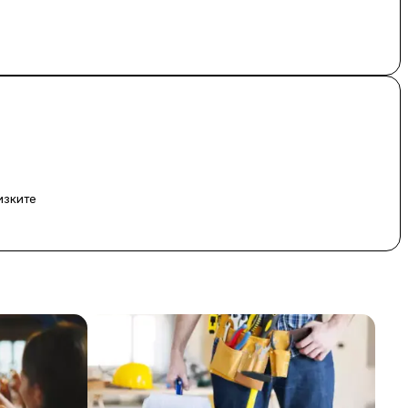
-трудните моменти.
изките
е до Вас.
я на погребения и кремации – с