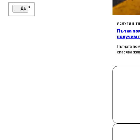
1
Да
УСЛУГИ В Т
Пътна пом
получим 
в странат
Пътната пом
спасява жив
медицинска
неработосп
увереност и
движението,
сигурността
специалисти