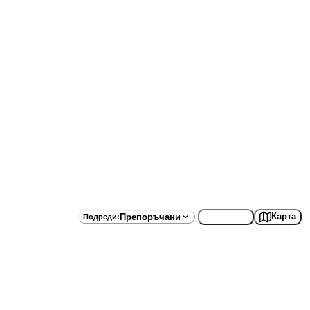
Списък
Карта
Препоръчани
Подреди
: