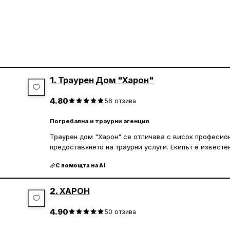
1.
Траурен Дом "Харон"
4.80
56
отзива
Погребална и траурни агенция
Траурен дом "Харон" се отличава с висок професио
предоставянето на траурни услуги. Екипът е известе
отношение към клиентите, като се стреми да облекч
С помощта на AI
предлагат цялостна помощ, включително ангажиране
необходимите документи, като смъртен акт.
2.
ХАРОН
Клиентите често подчертават вниманието и съчувст
към всеки детайл от процеса. Възможността да разч
4.90
50
отзива
труден момент е високо оценена, като мнозина изра
емпатията, с които са били посрещнати. Траурен до