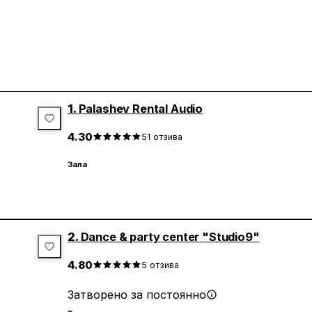
1.
Palashev Rental Audio
4.30
51
отзива
Зала
2.
Dance & party center "Studio9"
4.80
5
отзива
Затворено за постоянно