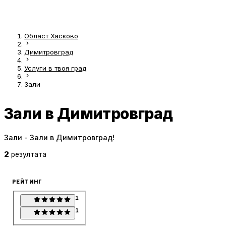
Област Хасково
Димитровград
Услуги в твоя град
Зали
Зали в Димитровград
Зали - Зали в Димитровград!
2
резултата
РЕЙТИНГ
1
1