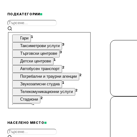
ПОДКАТЕГОРИИ
1
Гари
3
Таксиметрови услуги
3
Търговски центрове
1
Детски центрове
2
Автобусен транспорт
2
Погребални и траурни агенции
1
Звукозаписни студиа
2
Телекомуникационни услуги
2
Стадиони
2
Зали
1
Пунктове за технически преглед
8
Офиси
НАСЕЛЕНО МЯСТО
6
Складове
1