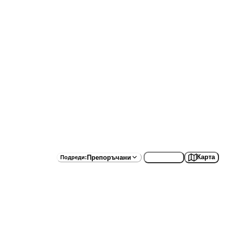
Списък
Карта
Препоръчани
Подреди
: