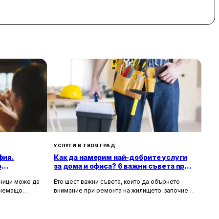
УСЛУГИ В ТВОЯ ГРАД
фия.
Как да намерим най-добрите услуги
о
за дома и офиса? 6 важни съвета при
ремонт на жилище
зници може да
Ето шест важни съвета, които да обърнете
тнемащо
внимание при ремонта на жилището: започнете
но за събития
с подробен план, фиксирайте бюджет,
а, юбилеи и
проучете най-добри майстори във вашия град,
искват
съберете оферти, потърсете онлайн ревюта и