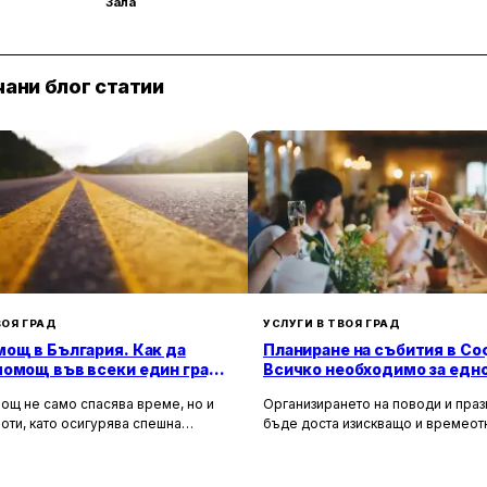
Зала
ани блог статии
ВОЯ ГРАД
УСЛУГИ В ТВОЯ ГРАД
ощ в България. Как да
Планиране на събития в Со
помощ във всеки един град
Всичко необходимо за едн
а?
незабравимо изживяване
ощ не само спасява време, но и
Организирането на поводи и пра
оти, като осигурява спешна
бъде доста изискващо и времео
 помощ и подпомага при
занимание. Това се отнася особе
особни автомобили. Тя създава
като сватби, корпоративни партит
 безопасност за всички участници в
други специални поводи, които из