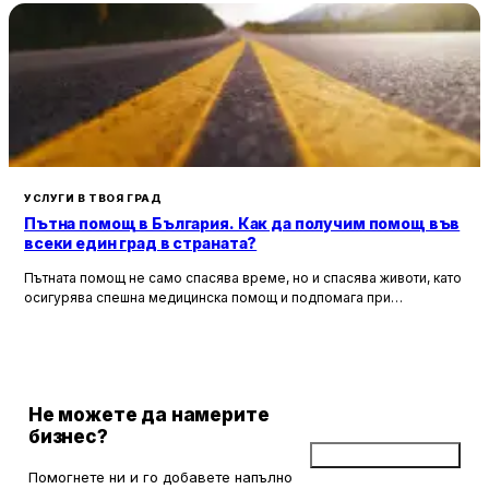
УСЛУГИ В ТВОЯ ГРАД
Пътна помощ в България. Как да получим помощ във
всеки един град в страната?
Пътната помощ не само спасява време, но и спасява животи, като
осигурява спешна медицинска помощ и подпомага при
неработоспособни автомобили. Тя създава увереност и
безопасност за всички участници в движението, като предоставя
на водачите сигурността, че в случай на необходимост има
специалисти, готови да им помогнат.
Не можете да намерите
бизнес?
Добави бизнес
Помогнете ни и го добавете напълно