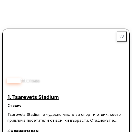
4.60
141
отзива
1.
Tsarevets Stadium
Стадио
Tsarevets Stadium е чудесно място за спорт и отдих, което
привлича посетители от всички възрасти. Стадионът е
добре поддържан и оборудван с всичко необходимо за
С помощта на AI