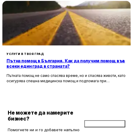
УСЛУГИ В ТВОЯ ГРАД
Пътна помощ в България. Как да получим помощ във
всеки един град в страната?
Пътната помощ не само спасява време, но и спасява животи, като
осигурява спешна медицинска помощ и подпомага при
неработоспособни автомобили. Тя създава увереност и
безопасност за всички участници в движението, като предоставя
на водачите сигурността, че в случай на необходимост има
специалисти, готови да им помогнат.
Не можете да намерите
бизнес?
Добави бизнес
Помогнете ни и го добавете напълно