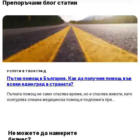
Препоръчани блог статии
УСЛУГИ В ТВОЯ ГРАД
Пътна помощ в България. Как да получим помощ във
всеки един град в страната?
Пътната помощ не само спасява време, но и спасява животи, като
осигурява спешна медицинска помощ и подпомага при
неработоспособни автомобили. Тя създава увереност и
безопасност за всички участници в движението, като предоставя
на водачите сигурността, че в случай на необходимост има
специалисти, готови да им помогнат.
Не можете да намерите
бизнес?