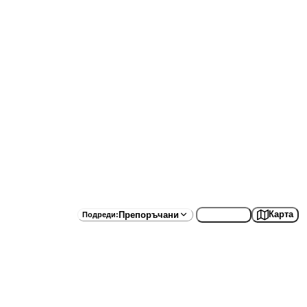
Списък
Карта
Препоръчани
Подреди
: