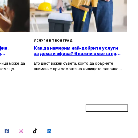
УСЛУГИ В ТВОЯ ГРАД
фия.
Как да намерим най-добрите услуги
о
за дома и офиса? 6 важни съвета при
ремонт на жилище
зници може да
Ето шест важни съвета, които да обърнете
тнемащо
внимание при ремонта на жилището: започнете
но за събития
с подробен план, фиксирайте бюджет,
а, юбилеи и
проучете най-добри майстори във вашия град,
искват
съберете оферти, потърсете онлайн ревюта и
ие към
рецензии и чак най-накрая започнете ремонта.
Не забравяйте, че ремонтът на жилището
може да бъде стресиращ, но с правилно
планиране и упоритост, можете да постигнете
Добави бизнес
желаните резултати и да направите жилището
си по-красиво и функционално.