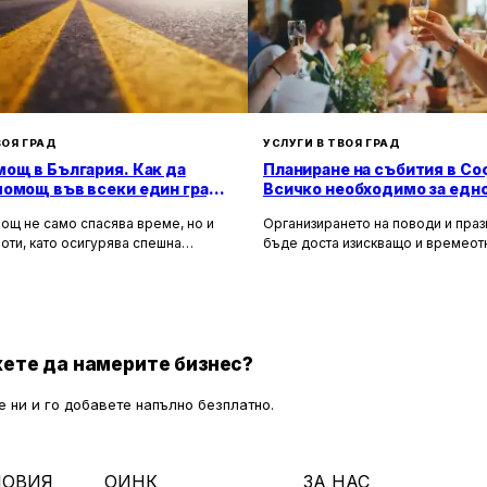
ВОЯ ГРАД
УСЛУГИ В ТВОЯ ГРАД
ощ в България. Как да
Планиране на събития в Со
помощ във всеки един град
Всичко необходимо за едн
а?
незабравимо изживяване
ощ не само спасява време, но и
Организирането на поводи и пра
оти, като осигурява спешна
бъде доста изискващо и времео
 помощ и подпомага при
занимание. Това се отнася особе
особни автомобили. Тя създава
като сватби, корпоративни партит
 безопасност за всички участници в
други специални поводи, които из
 като предоставя на водачите
перфектна организация и вниман
, че в случай на необходимост има
детайлите.
, готови да им помогнат.
ете да намерите бизнес?
 ни и го добавете напълно безплатно.
ЛОВИЯ
ОИНК
ЗА НАС