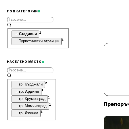
ПОДКАТЕГОРИИ
1
Стадиони
1
Туристически атракции
НАСЕЛЕНО МЯСТО
2
гр. Кърджали
1
гр. Ардино
1
гр. Крумовград
Препоръч
1
гр. Момчилград
1
гр. Джебел