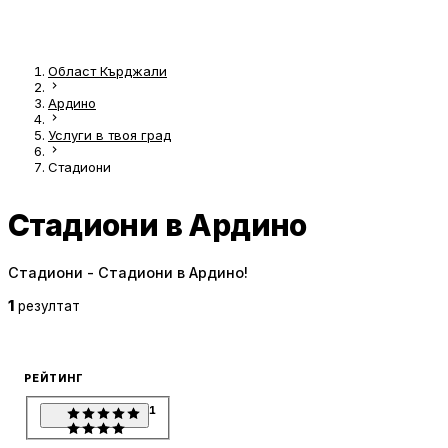
Област Кърджали
Ардино
Услуги в твоя град
Стадиони
Стадиони в Ардино
Стадиони - Стадиони в Ардино!
1
резултат
РЕЙТИНГ
1