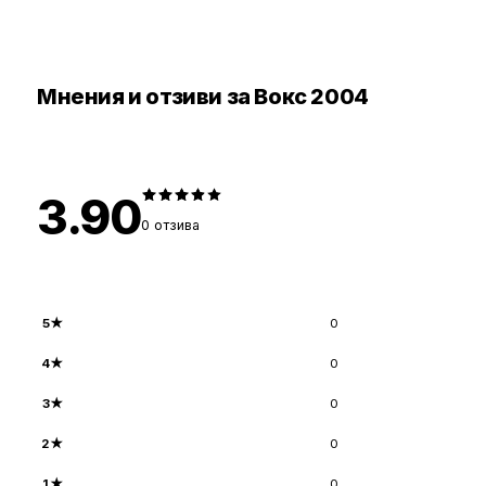
Мнения и отзиви за Вокс 2004
3.90
0
отзива
5
★
0
4
★
0
3
★
0
2
★
0
1
★
0