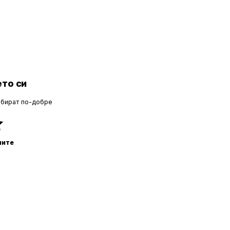
то си
збират по-добре
ните