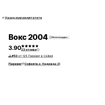
Назад към резултатите
Вокс 2004
Непотвърден
3.90
23
отзива
#
53
от 125 Паркинг в София
Паркинг
София
(
ж.к. Надежда 2
)