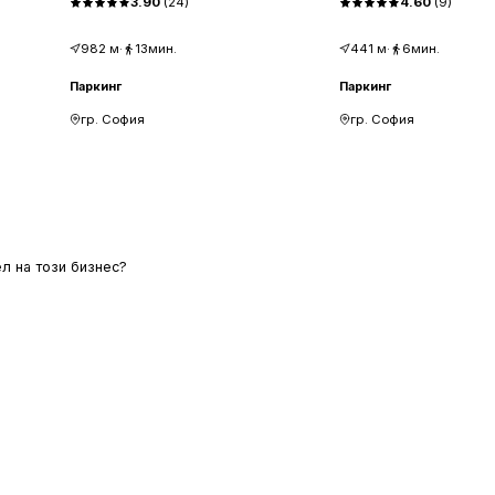
3.90
(
24
)
4.60
(
9
)
982
м
·
13мин.
441
м
·
6мин.
Паркинг
Паркинг
гр. София
гр. София
л на този бизнес?