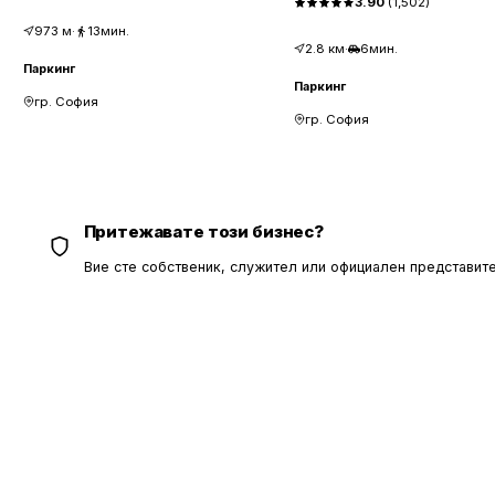
3.90
(
1,502
)
973
м
·
13мин.
2.8
км
·
6мин.
Паркинг
Паркинг
гр. София
гр. София
Притежавате този бизнес?
Вие сте собственик, служител или официален представите