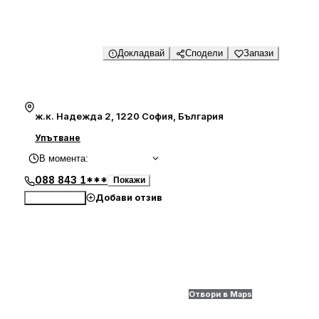
Докладвай
Сподели
Запази
ж.к. Надежда 2, 1220 София, България
Упътване
В момента
:
088 843 1***
Покажи
Добави отзив
Обади се
Отвори в Maps