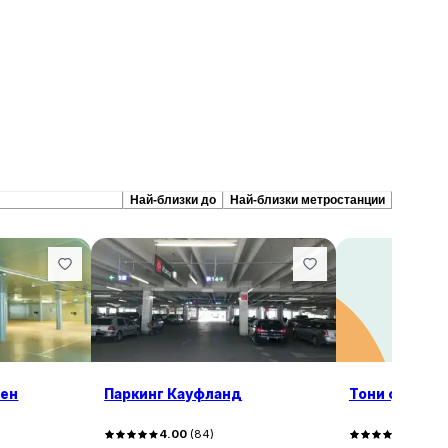
репоръчани сходни
Най-близки до
Най-близки метростанции
жен
Паркинг Кауфланд
Тони фрут - 
4.00
(
84
)
4.50
(
4