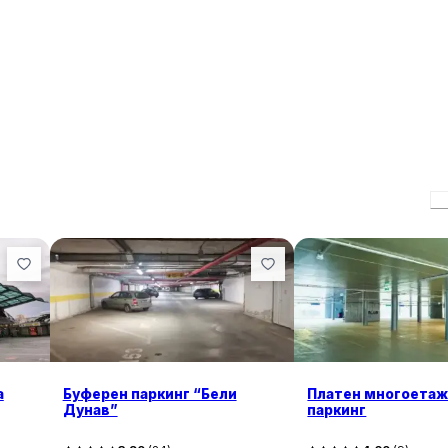
П
а
Буферен паркинг “Бели
Платен многоета
Дунав”
паркинг