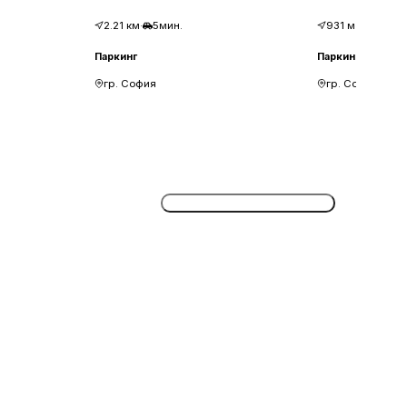
2.21
км
·
5мин.
931
м
·
12мин.
Паркинг
Паркинг
гр. София
гр. София
Потвърдете безплатно сега