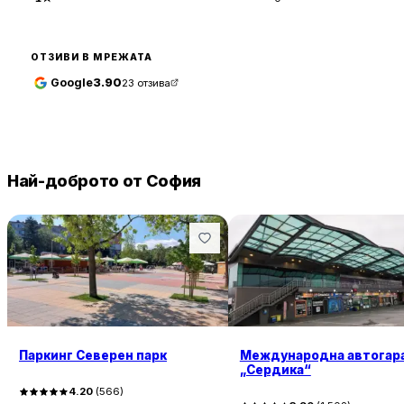
ОТЗИВИ В МРЕЖАТА
Google
3.90
23
отзива
Най-доброто от София
Паркинг Северен парк
Международна автогар
„Сердика“
4.20
(
566
)