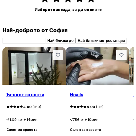
Изберете звезда, за да оцените
Най-доброто от София
Препоръчани сходни
Най-близки до
Най-близки метростанции
Ъгълът за нокти
Nnails
Н
4.80
(
169
)
4.90
(
112
)
1.09
км
·
14мин.
756
м
·
10мин.
Салон за красота
Салон за красота
С