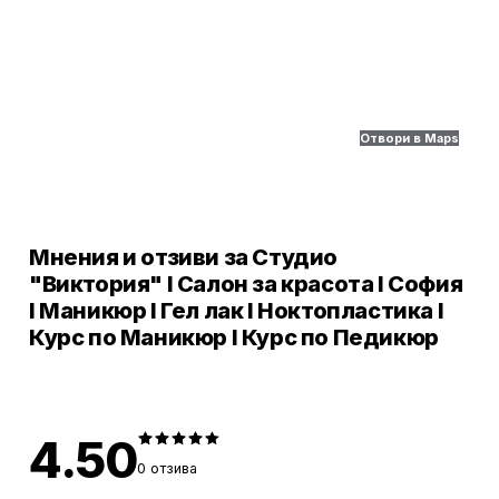
Отвори в Maps
Мнения и отзиви за Студио
"Виктория" І Салон за красота І София
І Маникюр І Гел лак І Ноктопластика І
Курс по Маникюр І Курс по Педикюр
4.50
0
отзива