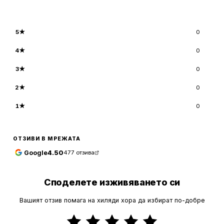
5
★
0
4
★
0
3
★
0
2
★
0
1
★
0
ОТЗИВИ В МРЕЖАТА
Google
4.50
477
отзива
Споделете изживяването си
Вашият отзив помага на хиляди хора да избират по-добре