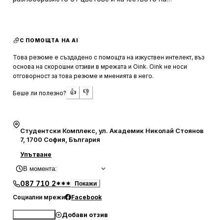
използваните материали, които гарантират
дълготрайност на маникюра. Атмосферата в салона е
уютна и отпускаща, а персоналът е винаги усмихнат и
С ПОМОЩТА НА AI
приветлив. Онлайн системата за запазване на часове
улеснява клиентите в избора на удобно време за
Това резюме е създадено с помощта на изкуствен интелект, въз
посещение, което е допълнителен плюс за заетите
основа на скорошни отзиви в мрежата и Oink. Oink не носи
хора.
отговорност за това резюме и мненията в него.
👍
👎
Беше ли полезно?
Професионализмът на екипа в "Виктория" е високо
оценен от редовните клиенти, които често споменават
индивидуалния подход и вниманието към детайла.
Специалистите като Кати, Вели и Меги са особено
Студентски Комплекс, ул. Академик Николай Стоянов
похвалени за тяхната прецизност и умение да
7, 1700 София, България
реализират желанията на клиентите. Салонът е
Упътване
подходящ за тези, които търсят качествена грижа за
В момента
:
ноктите и персонализирано обслужване, което оставя
клиентите удовлетворени и готови да се върнат
087 710 2***
Покажи
отново.
Социални мрежи
Facebook
Добави отзив
Обади се