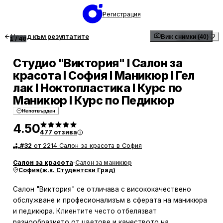
Регистрация
Назад към резултатите
Виж снимки (40)
1
/
40
Студио "Виктория" І Салон за
красота І София І Маникюр І Гел
лак І Ноктопластика І Курс по
Маникюр І Курс по Педикюр
Непотвърден
4.50
477
отзива
#
32
от 2214 Салон за красота в София
Салон за красота
·
Салон за маникюр
София
(
ж.к. Студентски Град
)
Салон "Виктория" се отличава с висококачествено
обслужване и професионализъм в сферата на маникюра
и педикюра. Клиентите често отбелязват
разнообразието от цветове и качеството на