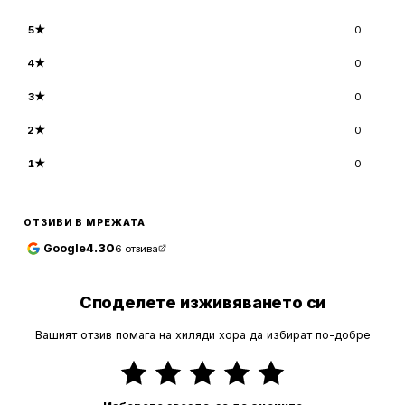
5
★
0
4
★
0
3
★
0
2
★
0
1
★
0
ОТЗИВИ В МРЕЖАТА
Google
4.30
6
отзива
Споделете изживяването си
Вашият отзив помага на хиляди хора да избират по-добре