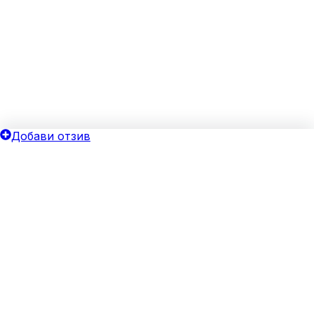
Добави отзив
ОБЩИ УСЛОВИЯ
ОИНК
Политика за поверителност
Добави бизнес
Общи условия
Блог
Бисквитки
Хотелски оферти
Верифицирай своя бизнес
За агенции
Реклама