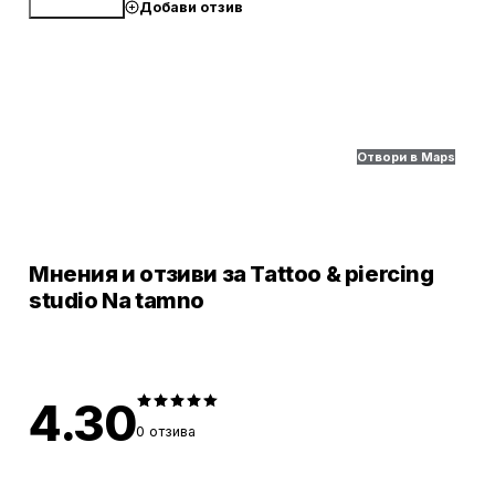
Добави отзив
Обади се
Отвори в Maps
Мнения и отзиви за Tattoo & piercing
studio Na tamno
4.30
0
отзива