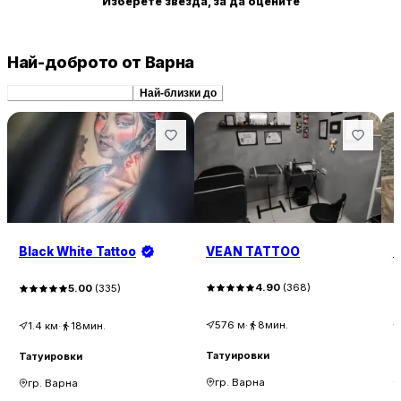
Изберете звезда, за да оцените
Най-доброто от Варна
Препоръчани сходни
Най-близки до
Black White Tattoo
VEAN TATTOO
S
4.90
(
368
)
5.00
(
335
)
576
м
·
8мин.
1.4
км
·
18мин.
Татуировки
Т
Татуировки
гр. Варна
гр. Варна