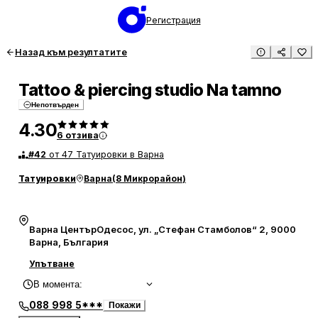
Регистрация
Назад към резултатите
Tattoo & piercing studio Na tamno
Непотвърден
4.30
6
отзива
#
42
от 47 Татуировки в Варна
Татуировки
Варна
(
8 Микрорайон
)
Варна ЦентърОдесос, ул. „Стефан Стамболов“ 2, 9000
Варна, България
Упътване
В момента
:
088 998 5***
Покажи