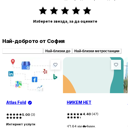
Изберете звезда, за да оцените
Най-доброто от София
Препоръчани сходни
Най-близки до
Най-близки метростанции
Atlas Fold
НИКЕМ НЕТ
D
4.40
(
47
)
5.00
(
3
)
Интернет услуги
1.64
км
·
4мин.