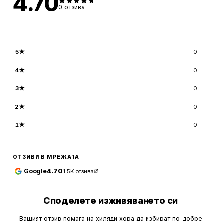
4.70
0
отзива
5
★
0
4
★
0
3
★
0
2
★
0
1
★
0
ОТЗИВИ В МРЕЖАТА
Google
4.70
1.5K
отзива
Споделете изживяването си
Вашият отзив помага на хиляди хора да избират по-добре