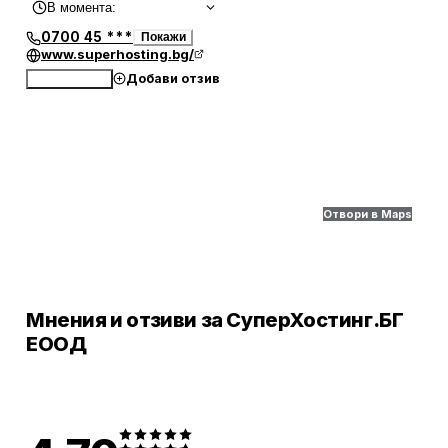
В момента
:
0700 45 ***
Покажи
www.superhosting.bg/
Добави отзив
Обади се
Отвори в Maps
Мнения и отзиви за СуперХостинг.БГ
ЕООД