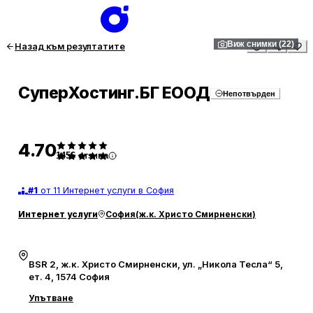
1
/
22
Виж снимки (22)
Назад към резултатите
СуперХостинг.БГ ЕООД
Непотвърден
4.70
1456
отзива
#
1
от 11 Интернет услуги в София
Интернет услуги
София
(
ж.к. Христо Смирненски
)
BSR 2, ж.к. Христо Смирненски, ул. „Никола Тесла“ 5,
ет. 4, 1574 София
Упътване