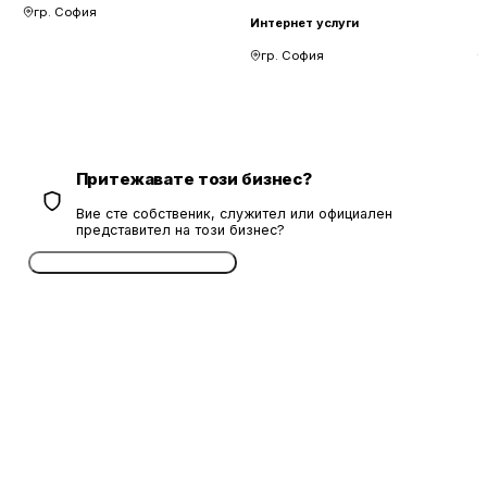
гр. София
Интернет услуги
И
гр. София
Притежавате този бизнес?
Вие сте собственик, служител или официален
представител на този бизнес?
Потвърдете безплатно сега