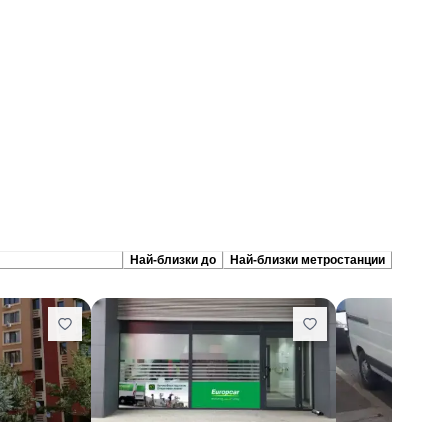
репоръчани сходни
Най-близки до
Най-близки метростанции