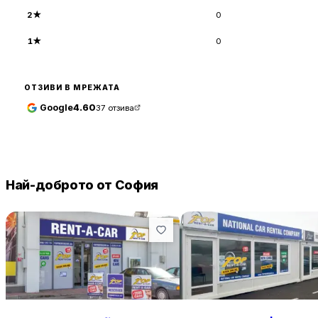
2
★
0
1
★
0
ОТЗИВИ В МРЕЖАТА
Google
4.60
37
отзива
Най-доброто от София