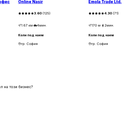
 офис
Online Nasir
Emola Trade Ltd.
3.60
(
125
)
4.30
(
71
)
1.67
км
·
4мин.
170
м
·
2мин.
Коли под наем
Коли под наем
гр. София
гр. София
л на този бизнес?