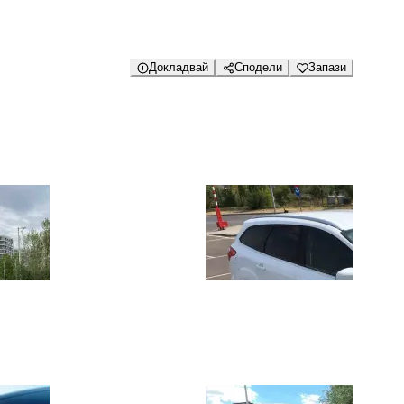
Докладвай
Сподели
Запази