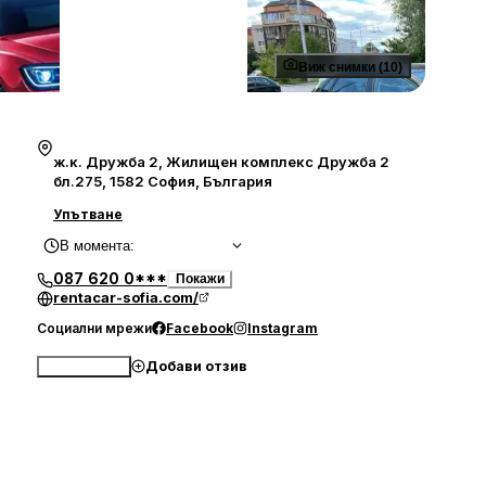
Виж снимки (10)
ж.к. Дружба 2, Жилищен комплекс Дружба 2
бл.275, 1582 София, България
Упътване
В момента
:
087 620 0***
Покажи
rentacar-sofia.com/
Социални мрежи
Facebook
Instagram
Добави отзив
Обади се