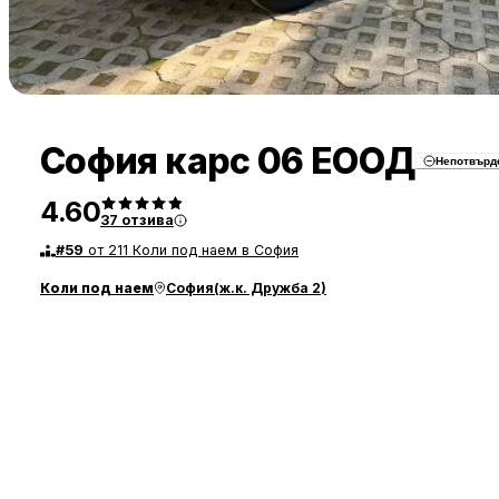
София карс 06 ЕООД
Непотвърд
4.60
37
отзива
#
59
от 211 Коли под наем в София
Коли под наем
София
(
ж.к. Дружба 2
)