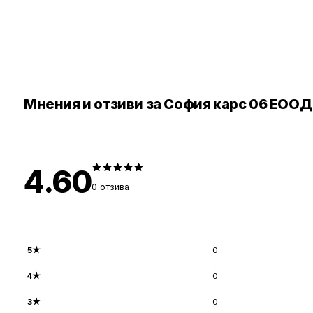
Мнения и отзиви за София карс 06 ЕООД
4.60
0
отзива
5
★
0
4
★
0
3
★
0