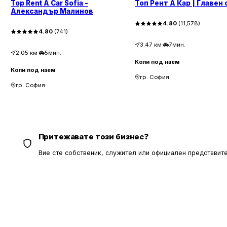
Top Rent A Car Sofia -
Топ Рент А Кар | Главен
Александър Малинов
4.80
(
11,578
)
4.80
(
741
)
3.47
км
·
7мин.
2.05
км
·
5мин.
Коли под наем
Коли под наем
гр. София
гр. София
Притежавате този бизнес?
Вие сте собственик, служител или официален представите