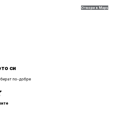
Отвори в Maps
то си
збират по-добре
ните