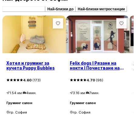
Препоръчани сходни
Най-близки до
Най-близки метростанции
Хотел и груминг за
Felix dogs І Рязане на
З
кучета Puppy Bubbles
нокти І Почистване на
к
уши и зъбен камък І
Къпане І Сушене и
4.60
(
173
)
4.70
(
98
)
Подстригване
1.54
км
·
4мин.
3.16
км
·
7мин.
Груминг салон
Груминг салон
Г
гр. София
гр. София