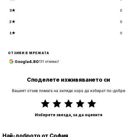
3
★
0
2
★
0
1
★
0
ОТЗИВИ В МРЕЖАТА
Google
4.80
131
отзива
Споделете изживяването си
Вашият отзив помага на хиляди хора да избират по-добре
Изберете звезда, за да оцените
Най-доброто от София