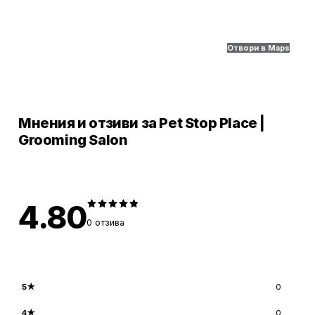
Отвори в Maps
Мнения и отзиви за Pet Stop Place |
Grooming Salon
4.80
0
отзива
5
★
0
4
★
0