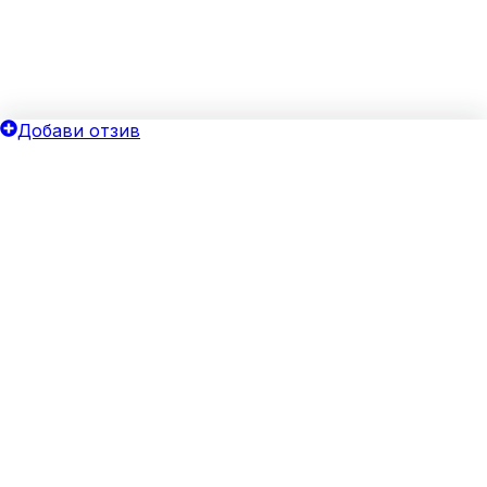
Добави отзив
ОБЩИ УСЛОВИЯ
ОИНК
Политика за поверителност
Добави бизнес
Общи условия
Блог
Бисквитки
Хотелски оферти
Верифицирай своя бизнес
За агенции
Реклама
ЗА НАС
За нас