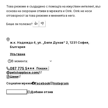
чувстват прекрасно.
Това резюме е създадено с помощта на изкуствен интелект, въз
основа на скорошни отзиви в мрежата и Oink. Oink не носи
Много клиенти отбелязват, че въпреки натоварения
отговорност за това резюме и мненията в него.
график, екипът на Pet Stop Place успява да намери
👍
👎
Беше ли полезно?
удобни часове за посещение. Салонът предлага чиста и
спокойна обстановка, която допринася за доброто
настроение на животните. Локацията е удобна с
възможност за свободно паркиране, а работното време
ж.к. Надежда 4, ул. „Бели Дунав“ 2, 1231 София,
е съобразено с нуждите на заетите стопани. Въпреки че
България
понякога се налага да се чака за записване, клиентите
Упътване
са доволни от крайния резултат и препоръчват
В момента
:
услугите на салона.
087 775 5***
Покажи
petstopplace.com/
Цени
Социални мрежи
Facebook
Instagram
Добави отзив
Обади се