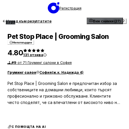
Регистрация
Назад към резултатите
Виж снимки (27)
1
/
27
Pet Stop Place | Grooming Salon
Непотвърден
4.80
131
отзива
#
9
от 71 Груминг салони в София
Груминг салон
София
(
ж.к. Надежда 4
)
Pet Stop Place | Grooming Salon е предпочитан избор за
собствениците на домашни любимци, които търсят
професионално и грижовно обслужване. Клиентите
често споделят, че са впечатлени от високото ниво на
отношение към животните, като персоналът винаги е
мил и любезен. Салонът е известен със своите
преобразяващи подстрижки и вниманието към детайла,
С ПОМОЩТА НА AI
което прави домашните любимци да изглеждат и да се