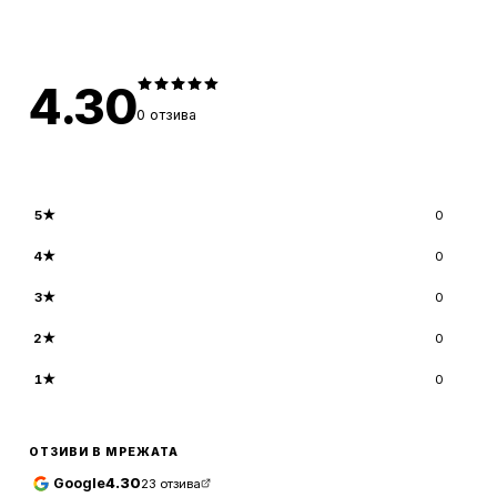
4.30
0
отзива
5
★
0
4
★
0
3
★
0
2
★
0
1
★
0
ОТЗИВИ В МРЕЖАТА
Google
4.30
23
отзива