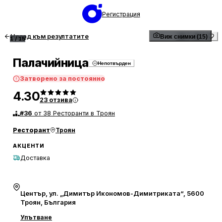
Регистрация
Назад към резултатите
Виж снимки (15)
1
/
15
Палачийница
Непотвърден
Затворено за постоянно
4.30
23
отзива
#
36
от 38 Ресторанти в Троян
Ресторант
Троян
АКЦЕНТИ
Доставка
Център, ул. „Димитър Икономов-Димитриката“, 5600
Троян, България
Упътване