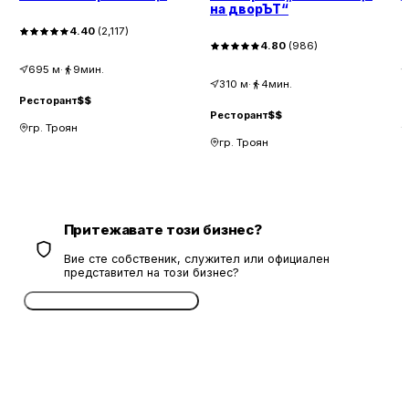
на дворЪТ“
4.40
(
2,117
)
4.80
(
986
)
695
м
·
9мин.
310
м
·
4мин.
Ресторант
$$
Р
Ресторант
$$
гр. Троян
гр. Троян
Притежавате този бизнес?
Вие сте собственик, служител или официален
представител на този бизнес?
Потвърдете безплатно сега