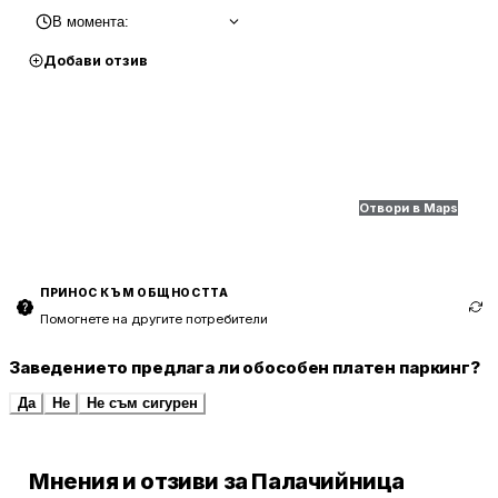
В момента
:
Добави отзив
Отвори в Maps
ПРИНОС КЪМ ОБЩНОСТТА
Помогнете на другите потребители
Заведението предлага ли обособен платен паркинг?
Да
Не
Не съм сигурен
Мнения и отзиви за Палачийница