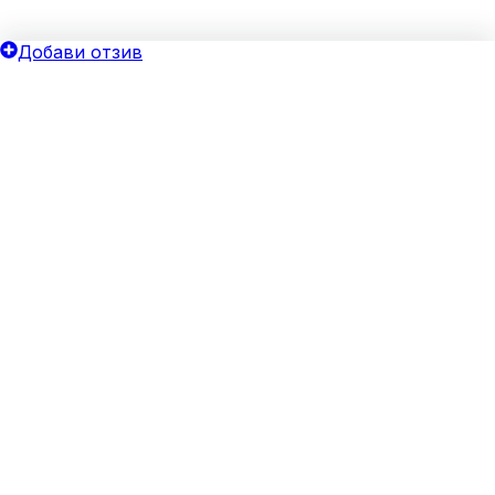
Добави отзив
ОБЩИ УСЛОВИЯ
ОИНК
Политика за поверителност
Добави бизнес
Общи условия
Блог
Бисквитки
Хотелски оферти
Верифицирай своя бизнес
За агенции
Реклама
ЗА НАС
За нас
Свържи се с нас
Често задавани въпроси