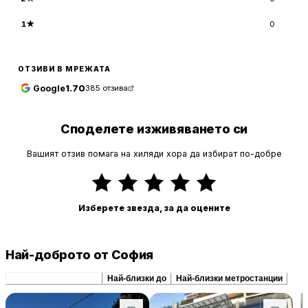
1
★
0
ОТЗИВИ В МРЕЖАТА
Google
1.70
385
отзива
Споделете изживяването си
Вашият отзив помага на хиляди хора да избират по-добре
Изберете звезда, за да оцените
Най-доброто от София
Препоръчани сходни
Най-близки до
Най-близки метростанции