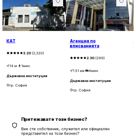
КАТ
Агенция по
Н
вписванията
3.20
(
2,320
)
2.30
(
299
)
14
м
·
1мин.
1.51
км
·
4мин.
Държавна институция
Д
Държавна институция
гр. София
гр. София
Притежавате този бизнес?
Вие сте собственик, служител или официален
представител на този бизнес?