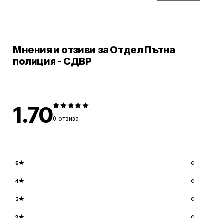
Мнения и отзиви за Отдел Пътна
полиция - СДВР
1.70
0
отзива
5
★
0
4
★
0
3
★
0
2
★
0