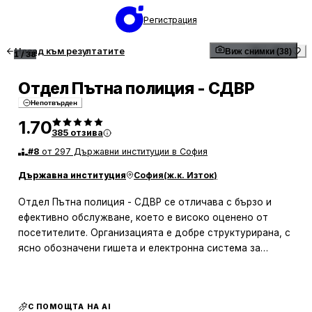
Регистрация
Назад към резултатите
Виж снимки (38)
1
/
38
Отдел Пътна полиция - СДВР
Непотвърден
1.70
385
отзива
#
8
от 297 Държавни институции в София
Държавна институция
София
(
ж.к. Изток
)
Отдел Пътна полиция - СДВР се отличава с бързо и
ефективно обслужване, което е високо оценено от
посетителите. Организацията е добре структурирана, с
ясно обозначени гишета и електронна система за
разпределение на номера, което улеснява процеса на
чакане. Служителите са описвани като учтиви и
експедитивни, което допринася за положителното
С ПОМОЩТА НА AI
изживяване на гражданите. Възможността за плащане с