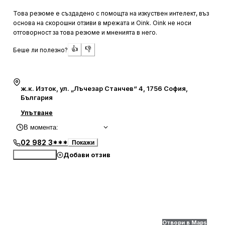
карта директно на гишето е допълнително удобство,
Това резюме е създадено с помощта на изкуствен интелект, въз
което спестява време.
основа на скорошни отзиви в мрежата и Oink. Oink не носи
отговорност за това резюме и мненията в него.
Посетителите често отбелязват, че времето за
👍
👎
Беше ли полезно?
изчакване е значително по-кратко от очакваното, като
някои успяват да приключат с необходимите
процедури за по-малко от час. Въпреки големия поток
от клиенти, служителите успяват да поддържат висок
ж.к. Изток, ул. „Лъчезар Станчев“ 4, 1756 София,
стандарт на обслужване и да проявяват разбиране и
България
подкрепа в специфични ситуации. Въпреки че понякога
Упътване
се наблюдават забавяния, общото впечатление е за
В момента
:
добре организирана и модерна институция.
02 982 3***
Покажи
Добави отзив
Обади се
Отвори в Maps