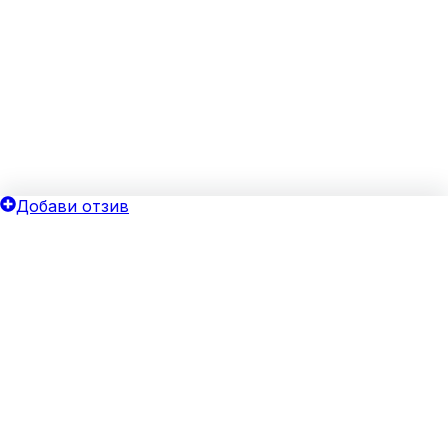
Добави отзив
ОБЩИ УСЛОВИЯ
ОИНК
Политика за поверителност
Добави бизнес
Общи условия
Блог
Бисквитки
Хотелски оферти
Верифицирай своя бизнес
За агенции