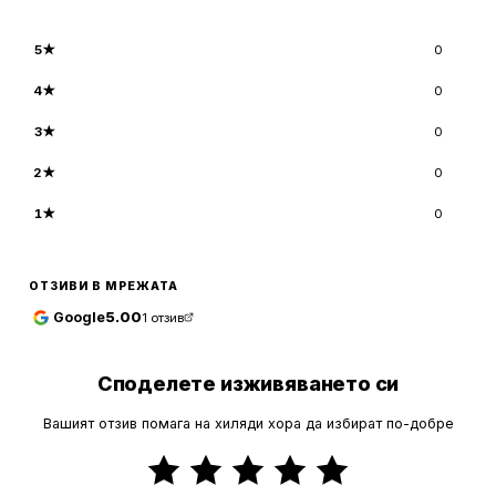
5
★
0
4
★
0
3
★
0
2
★
0
1
★
0
ОТЗИВИ В МРЕЖАТА
Google
5.00
1
отзив
Споделете изживяването си
Вашият отзив помага на хиляди хора да избират по-добре