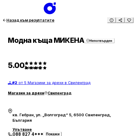
Назад към резултатите
Модна къща МИКЕНА
Непотвърден
5.00
1
отзив
#
2
от 5 Магазини за дрехи в Свиленград
Магазин за дрехи
Свиленград
кв. Гебран, ул. „Волгоград“ 5, 6500 Свиленград,
България
Упътване
088 827 4***
Покажи