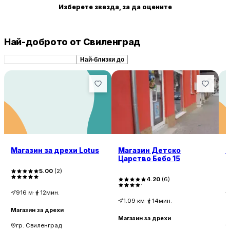
Изберете звезда, за да оцените
Най-доброто от Свиленград
Препоръчани сходни
Най-близки до
Магазин за дрехи Lotus
Магазин Детско
Царство Бебо 15
5.00
(
2
)
4.20
(
6
)
916
м
·
12мин.
1.09
км
·
14мин.
Магазин за дрехи
М
Магазин за дрехи
гр. Свиленград