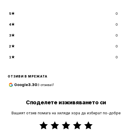
5
★
0
4
★
0
3
★
0
2
★
0
1
★
0
ОТЗИВИ В МРЕЖАТА
Google
3.30
3
отзива
Споделете изживяването си
Вашият отзив помага на хиляди хора да избират по-добре