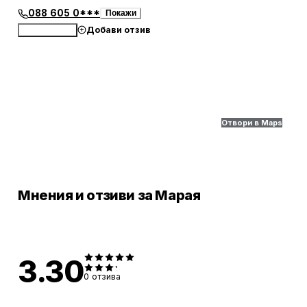
088 605 0***
Покажи
Добави отзив
Обади се
Отвори в Maps
Мнения и отзиви за Марая
3.30
0
отзива