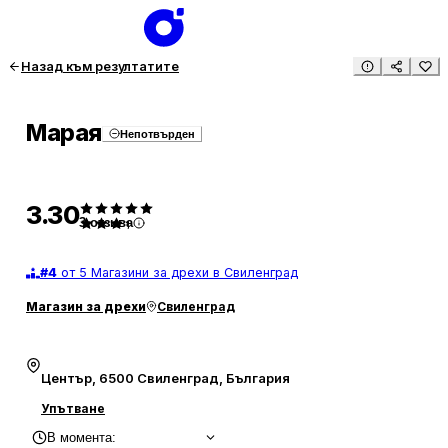
Назад към резултатите
Марая
Непотвърден
3.30
3
отзива
#
4
от 5 Магазини за дрехи в Свиленград
Магазин за дрехи
Свиленград
Център, 6500 Свиленград, България
Упътване
В момента
: