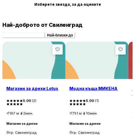
Изберете звезда, за да оцените
Най-доброто от Свиленград
Препоръчани сходни
Най-близки до
Магазин за дрехи Lotus
Модна къща МИКЕНА
М
Ц
5.00
(
2
)
5.00
(
1
)
167
м
·
2мин.
751
м
·
10мин.
Магазин за дрехи
Магазин за дрехи
М
гр. Свиленград
гр. Свиленград