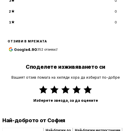
3
★
0
2
★
0
1
★
0
ОТЗИВИ В МРЕЖАТА
Google
4.90
352
отзива
Споделете изживяването си
Вашият отзив помага на хиляди хора да избират по-добре
Изберете звезда, за да оцените
Най-доброто от София
Препоръчани сходни
Най-близки до
Най-близки метростанции