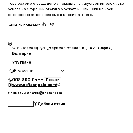
клиент.
Това резюме е създадено с помощта на изкуствен интелект, въз
основа на скорошни отзиви в мрежата и Oink. Oink не носи
Студиото е известно с уютната си и чиста обстановка,
отговорност за това резюме и мненията в него.
която допринася за цялостното усещане за
👍
👎
Беше ли полезно?
спокойствие и комфорт. Локацията е удобна, а
атмосферата – топла и приветлива. Персоналът е учтив
и професионален, което създава усещане за
гостоприемство и внимание към детайла. Клиентите
ж.к. Лозенец, ул. „Червена стена“ 10, 1421 София,
често се връщат за нови посещения, благодарение на
България
високото качество на услугите и приятната обстановка.
Упътване
В момента
:
098 890 0***
Покажи
www.sofiaangels.com/
Социални мрежи
Instagram
Добави отзив
Обади се