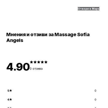
Отвори в Maps
Мнения и отзиви за Massage Sofia
Angels
4.90
0
отзива
5
★
0
4
★
0