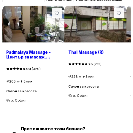
Padmalaya Massage -
Thai Massage (R)
А
Център за масаж,
София
4.75
(
213
)
4.90
(
329
)
226
м
·
3мин.
205
м
·
3мин.
Салон за красота
С
Салон за красота
гр. София
гр. София
Притежавате този бизнес?