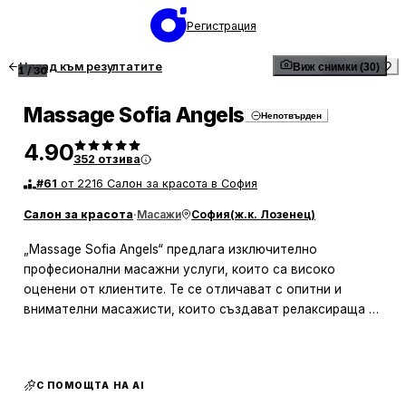
Регистрация
Назад към резултатите
Виж снимки (30)
1
/
30
Massage Sofia Angels
Непотвърден
4.90
352
отзива
#
61
от 2216 Салон за красота в София
Салон за красота
·
Масажи
София
(
ж.к. Лозенец
)
„Massage Sofia Angels“ предлага изключително
професионални масажни услуги, които са високо
оценени от клиентите. Те се отличават с опитни и
внимателни масажисти, които създават релаксираща и
приятна атмосфера. Много от посетителите споделят,
че се чувстват обгрижени и отпуснати, благодарение на
персонализирания подход на терапевтите, които
С ПОМОЩТА НА AI
обръщат внимание на индивидуалните нужди на всеки