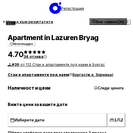
Регистрация
Назад към резултатите
Виж снимки (39)
1
/
39
Apartment in Lazuren Bryag
Непотвърден
4.70
34
отзива
#
39
от 112 Стаи и апартаменти под наем в Бургас
Стаи и апартаменти под наем
Бургас
(
ж.к. Зорница
)
Наличност и цени
Следи цената
Вижте цени за вашите дати
Изберете дати
1
2
Няма свободни дати през следващите 2 месеца