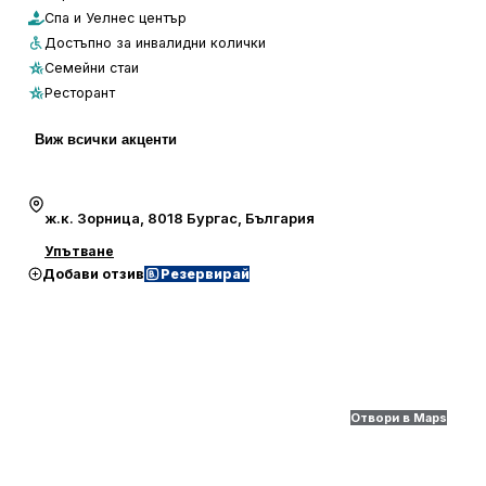
Спа и Уелнес център
Достъпно за инвалидни колички
Семейни стаи
Ресторант
Виж всички акценти
ж.к. Зорница, 8018 Бургас, България
Упътване
Добави отзив
Резервирай
Отвори в Maps