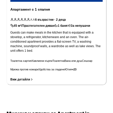
Апартамент с 1 спалня
6
възрастни
· 2 деца
45
м²
разтегателен диван
1
баня
За непушачи
Guests can make meals in the kitchen that is equipped with a
stovetop, a refrigerator, kitchenware and an oven. The air-
conditioned apartment provides a flat-screen TV, a washing
machine, soundproof walls, a wardrobe as well as lake views. The
unit offers 1 bed.
Тоалетна хартия
Хавлиени кърпи
Тоалетна
Вана или душ
Сешоар
Мрежа против комари
Удобства за гладене
Ютия
+
23
Виж детайли
Провери цени