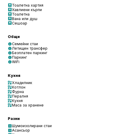
Тоалетна хартия
Хавлиени кърпи
Тоалетна
Вана или душ
Сешоар
Общи
Семейни стаи
Летищен трансфер
Безплатен паркинг
Паркинг
WiFi
Кухня
Хладилник
Котлон
Фурна
Пералня
Кухня
Маса за хранене
Разни
Шумоизолирани стаи
Асансьор