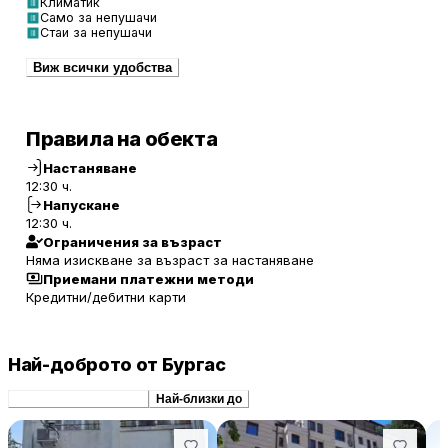
Климатик
Само за непушачи
Стаи за непушачи
Виж всички удобства
Правила на обекта
Настаняване
12:30 ч.
Напускане
12:30 ч.
Ограничения за възраст
Няма изискване за възраст за настаняване
Приемани платежни методи
Кредитни/дебитни карти
Най-доброто от Бургас
Препоръчани сходни
Най-близки до