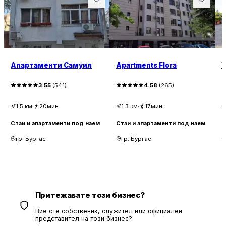
Апартаменти Самуил
Apartments Flora
V
3.55
(
541
)
4.58
(
265
)
1.5
км
·
20мин.
1.3
км
·
17мин.
Стаи и апартаменти под наем
Стаи и апартаменти под наем
С
гр. Бургас
гр. Бургас
Притежавате този бизнес?
Вие сте собственик, служител или официален
представител на този бизнес?