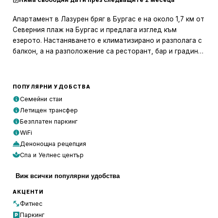
Апартамент в Лазурен бряг в Бургас е на около 1,7 км от
Северния плаж на Бургас и предлага изглед към
езерото. Настаняването е климатизирано и разполага с
балкон, а на разположение са ресторант, бар и градина.
Апартаментът включва 1 спалня, телевизор с плосък
екран и напълно оборудвана кухня с микровълнова
ПОПУЛЯРНИ УДОБСТВА
печка, хладилник, пералня, фурна и котлони. Осигурени
Семейни стаи
са хавлии и спално бельо.
Летищен трансфер
Безплатен паркинг
Персоналът на рецепцията е на разположение за
WiFi
съдействие. В обекта има детска площадка, а се
Денонощна рецепция
предлагат и велосипеди и автомобили под наем.
Спа и Уелнес център
Централният плаж на Бургас е на 2,3 км, а салонът на
Виж всички популярни удобства
Бургас — на 5 км. Най-близкото летище е Бургас, на 9
км, като се предлага платен летищен трансфер.
АКЦЕНТИ
Фитнес
Паркинг