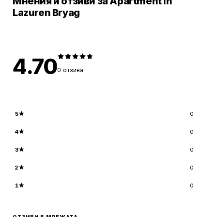
Мнения и отзиви за Apartment in
Lazuren Bryag
4.70
0
отзива
5
★
0
4
★
0
3
★
0
2
★
0
1
★
0