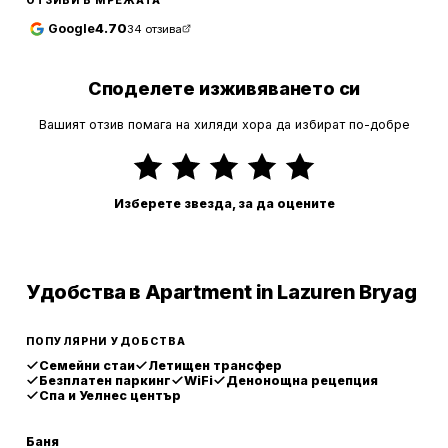
ОТЗИВИ В МРЕЖАТА
Google
4.70
34
отзива
Споделете изживяването си
Вашият отзив помага на хиляди хора да избират по-добре
Изберете звезда, за да оцените
Удобства в Apartment in Lazuren Bryag
ПОПУЛЯРНИ УДОБСТВА
Семейни стаи
Летищен трансфер
Безплатен паркинг
WiFi
Денонощна рецепция
Спа и Уелнес център
Баня