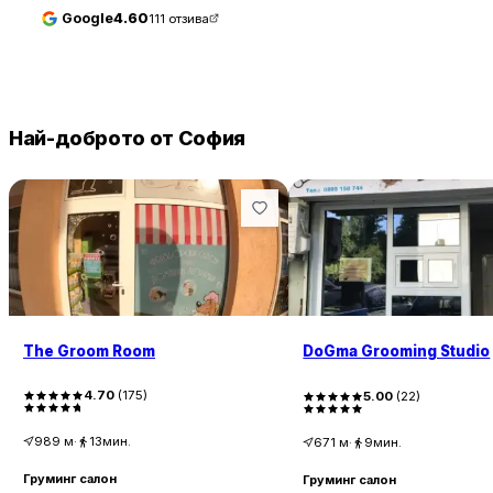
Google
4.60
111
отзива
Най-доброто от София
The Groom Room
DoGma Grooming Studio
4.70
(
175
)
5.00
(
22
)
989
м
·
13мин.
671
м
·
9мин.
Груминг салон
Груминг салон