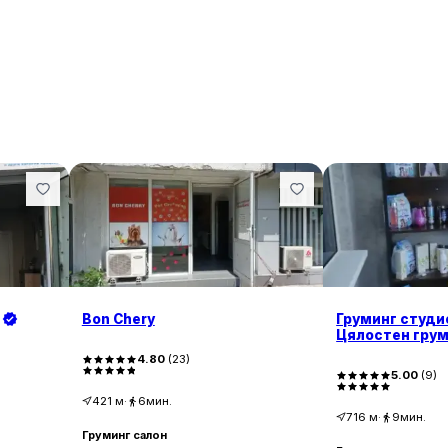
Bon Chery
Груминг студио
Цялостен грум
Почистване на
4.80
(
23
)
без упойка І С
5.00
(
9
)
Озонова терап
421
м
·
6мин.
716
м
·
9мин.
Груминг салон