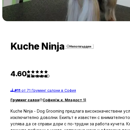
Kuche Ninja
Непотвърден
4.60
111
отзива
#
11
от 71 Груминг салони в София
Груминг салон
София
(
ж.к. Младост 1
)
Kuche Ninja - Dog Grooming предлага висококачествени ус
изключително доволни. Екипът е известен с внимателнот
успява да се справи дори с по-трудни за работа кучета. 