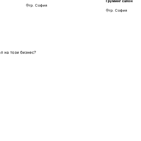
Груминг салон
гр. София
гр. София
л на този бизнес?