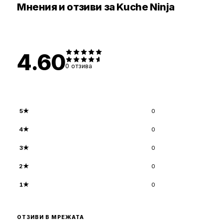
Мнения и отзиви за Kuche Ninja
4.60
0
отзива
5
★
0
4
★
0
3
★
0
2
★
0
1
★
0
ОТЗИВИ В МРЕЖАТА