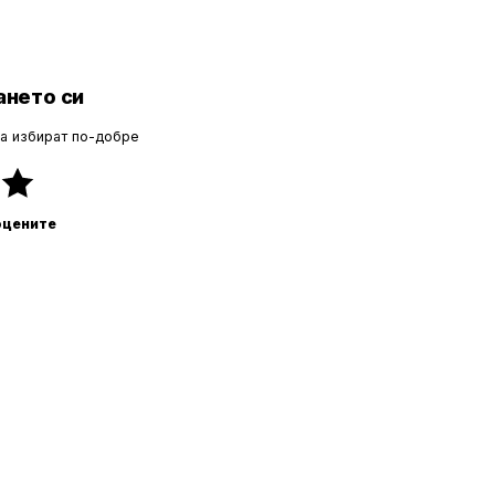
нето си
да избират по-добре
оцените