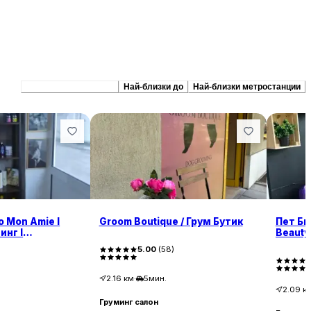
Препоръчани сходни
Най-близки до
Най-близки метростанции
 Mon Amie І
Groom Boutique / Грум Бутик
Пет Бю
инг І
Beauty
 зъбен камък
5.00
(
58
)
па процедури І
ия
2.16
км
·
5мин.
2.09
к
Груминг салон