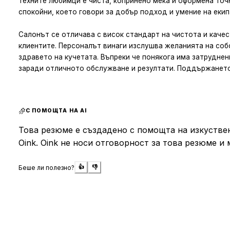
техните любимци е чиста, копринено мека и оформена точ
спокойни, което говори за добър подход и умение на еки
Салонът се отличава с висок стандарт на чистота и каче
клиентите. Персоналът винаги изслушва желанията на соб
здравето на кучетата. Въпреки че понякога има затруднен
заради отличното обслужване и резултати. Поддържането
което улеснява планирането на посещенията.
С ПОМОЩТА НА AI
Това резюме е създадено с помощта на изкуствен
Oink. Oink не носи отговорност за това резюме и 
Беше ли полезно?
👍
👎