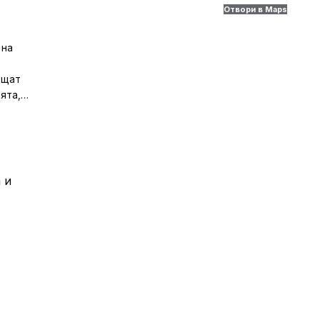
Отвори в Maps
 на
ъщат
ята,
 и