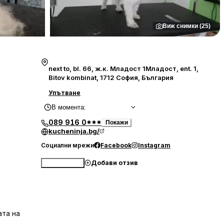
Виж снимки (25)
next to, bl. 66, ж.к. Младост 1Младост, ent. 1,
Bitov kombinat, 1712 София, България
Упътване
В момента
:
089 916 0***
Покажи
kucheninja.bg/
Социални мрежи
Facebook
Instagram
Добави отзив
Обади се
ата на