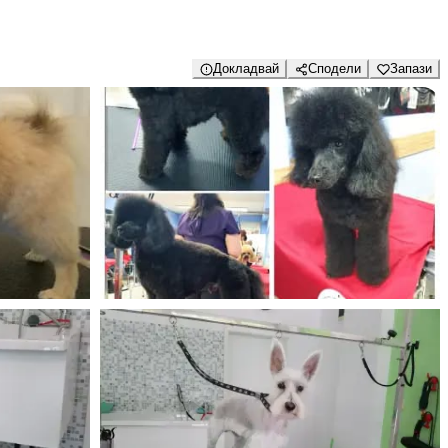
Докладвай
Сподели
Запази