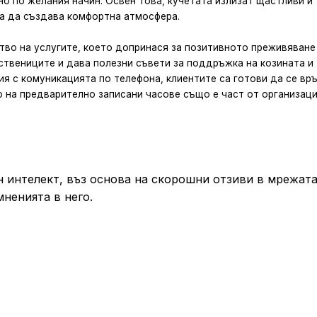
но по желания начин. Освен това, кучетата излизат щастливи и
па да създава комфортна атмосфера.
ство на услугите, което допринася за позитивното преживяване
ствениците и дава полезни съвети за поддръжка на козината и
ия с комуникацията по телефона, клиентите са готови да се вр
 на предварително записани часове също е част от организаци
 интелект, въз основа на скорошни отзиви в мрежата
мненията в него.