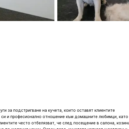
луги за подстригване на кучета, които оставят клиентите
о си и професионално отношение към домашните любимци, като
Клиентите често отбелязват, че след посещение в салона, козин