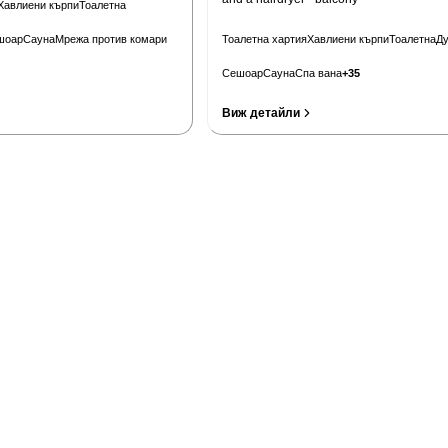
Хавлиени кърпи
Тоалетна
шоар
Сауна
Мрежа против комари
Тоалетна хартия
Хавлиени кърпи
Тоалетна
Д
Сешоар
Сауна
Спа вана
+
35
Виж детайли