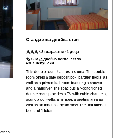
Стандартна двойна стая
3
възрастни
· 1 деца
32
м²
двойно легло, легло
За непушачи
This double room features a sauna. The double
room offers a safe deposit box, parquet floors, as
well as a private bathroom featuring a shower
and a hairdryer. The spacious air-conditioned
double room provides a TV with cable channels,
soundproof walls, a minibar, a seating area as
well as an inner courtyard view. The unit offers 1
bed and 1 futon.
 -
etries