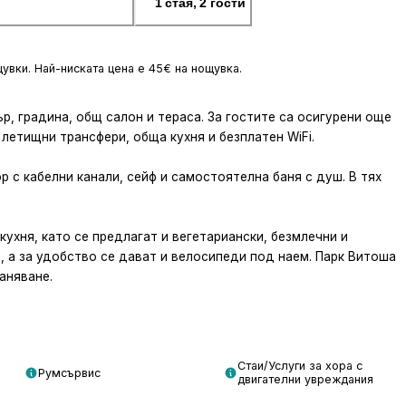
1 стая, 2 гости
вки. Най-ниската цена е 45€ на нощувка.
, градина, общ салон и тераса. За гостите са осигурени още
летищни трансфери, обща кухня и безплатен WiFi.
р с кабелни канали, сейф и самостоятелна баня с душ. В тях
кухня, като се предлагат и вегетариански, безмлечни и
и, а за удобство се дават и велосипеди под наем. Парк Витоша
аняване.
Стаи/Услуги за хора с
Румсървис
двигателни увреждания