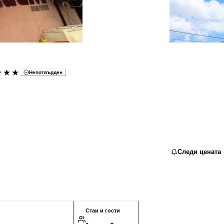
★★★
Непотвърден
Следи цената
Стаи и гости