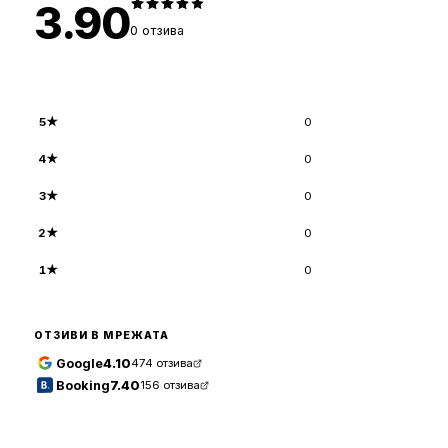
3.90
0
отзива
5
★
0
4
★
0
3
★
0
2
★
0
1
★
0
ОТЗИВИ В МРЕЖАТА
Google
4.10
474
отзива
Booking
7.40
156
отзива