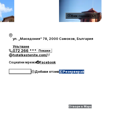
Виж снимки (32)
ул. „Македония“ 78, 2000 Самоков, България
Упътване
072 266 ***
Покажи
hotelkestenite.com/
Социални мрежи
Facebook
Добави отзив
Резервирай
Обади се
Отвори в Maps