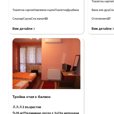
Тоалетна хартия
Тоалетна хартия
Хавлиени кърпи
Тоалетна
Душ
Вана
Вана или душ
Се
Сешоар
Сауна
Спа вана
+
33
Отопление
+
27
Виж детайли
Виж детайли
Тройна стая с балкон
3
възрастни
35
м²
единично легло × 3
За непушачи