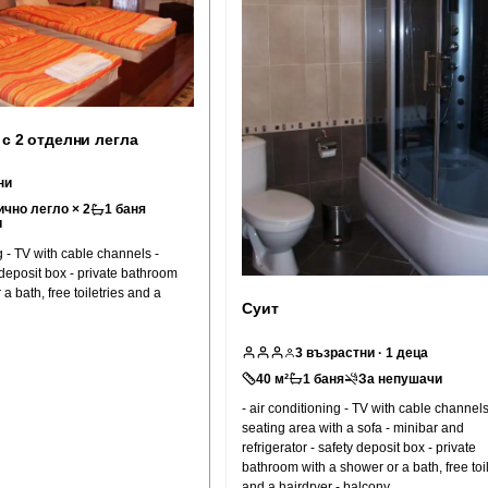
 с 2 отделни легла
ни
чно легло × 2
1
баня
и
g - TV with cable channels -
 deposit box - private bathroom
a bath, free toiletries and a
Суит
3
възрастни
· 1 деца
40
м²
1
баня
За непушачи
- air conditioning - TV with cable channels
seating area with a sofa - minibar and
refrigerator - safety deposit box - private
bathroom with a shower or a bath, free toil
and a hairdryer - balcony