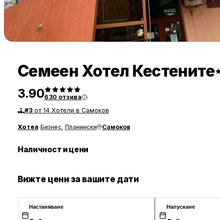
Семеен Хотел Кестените
3.90
630
отзива
#
3
от 14 Хотели в Самоков
Хотел
·
Бизнес
,
Планински
Самоков
Наличност и цени
Вижте цени за вашите дати
Настаняване
Напускане