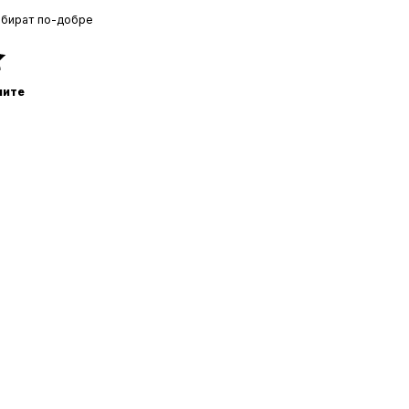
збират по-добре
ните