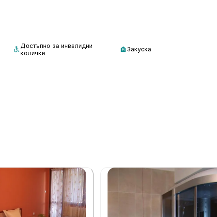
Достъпно за инвалидни
Закуска
колички