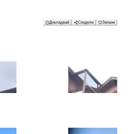
Докладвай
Сподели
Запази