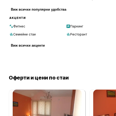
Виж всички популярни удобства
АКЦЕНТИ
Фитнес
Паркинг
Семейни стаи
Ресторант
Виж всички акценти
Оферти и цени по стаи