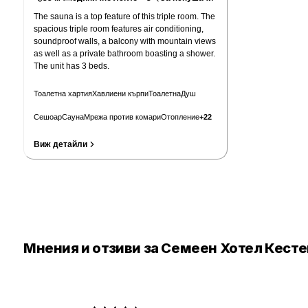
The sauna is a top feature of this triple room. The
spacious triple room features air conditioning,
soundproof walls, a balcony with mountain views
as well as a private bathroom boasting a shower.
The unit has 3 beds.
Тоалетна хартия
Хавлиени кърпи
Тоалетна
Душ
Сешоар
Сауна
Мрежа против комари
Отопление
+
22
Виж детайли
Мнения и отзиви за Семеен Хотел Кест