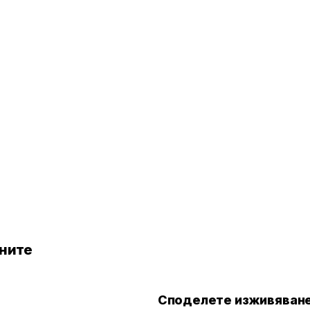
Провери цени
ените
Споделете изживяване