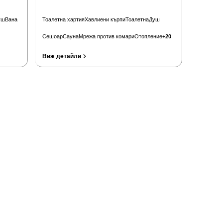
уш
Вана
Тоалетна хартия
Хавлиени кърпи
Тоалетна
Душ
Сешоар
Сауна
Мрежа против комари
Отопление
+
20
Виж детайли