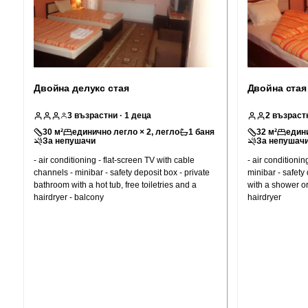
Двойна делукс стая
Двойна стая
3
възрастни
· 1 деца
2
възраст
30
м²
единично легло × 2, легло
1
баня
32
м²
едини
За непушачи
За непушач
- air conditioning - flat-screen TV with cable
- air conditionin
channels - minibar - safety deposit box - private
minibar - safety
bathroom with a hot tub, free toiletries and a
with a shower or 
hairdryer - balcony
hairdryer