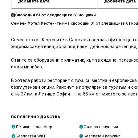
Добавете дата
Добавете дата
Свободни 61 от следващите 61 нощувки
Семеен Хотел Кестените има свободни 61 от следващите 61 нощу
Семеен хотел Кестените в Самоков предлага фитнес център
хидромасажна вана, коли под наем, денонощна рецепция, 
Стаите са оборудвани с климатик, кът за сядане, телевизо
има и минибар.
В хотела работи ресторант с гръцка, местна и европейска 
безглутенови опции. Районът е популярен за туризъм и ск
е на 37 км, а Летище София — на 65 км от мястото за наст
ПОПУЛЯРНИ УДОБСТВА
Летищен трансфер
Стаи за непушачи
Безплатен WiFi
Безплатен паркинг