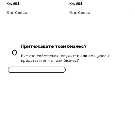
Клуб
$$
Клуб
$$
К
гр. София
гр. София
Притежавате този бизнес?
Вие сте собственик, служител или официален
представител на този бизнес?
Потвърдете безплатно сега