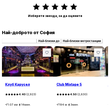
Изберете звезда, за да оцените
Най-доброто от София
Препоръчани сходни
Най-близки до
Най-близки метростанции
Клуб Карусел
Club Mixtape 5
к
4.40
(
2,923
)
4.50
(
2,630
)
1.07
км
·
14мин.
194
м
·
3мин.