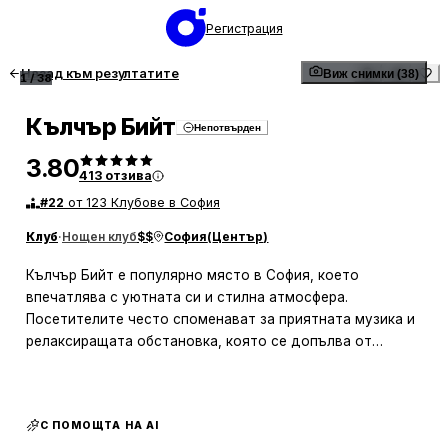
Регистрация
Назад към резултатите
Виж снимки (38)
1
/
38
Кълчър Бийт
Непотвърден
3.80
413
отзива
#
22
от 123 Клубове в София
Клуб
·
Нощен клуб
$$
София
(
Център
)
Кълчър Бийт е популярно място в София, което
впечатлява с уютната си и стилна атмосфера.
Посетителите често споменават за приятната музика и
релаксиращата обстановка, която се допълва от
прекрасната лятна тераса с изглед към Витоша.
Обслужването е на високо ниво, като персоналът е
усмихнат и готов да предложи нови коктейли, които са
С ПОМОЩТА НА AI
особено високо оценени. Мястото е подходящо както