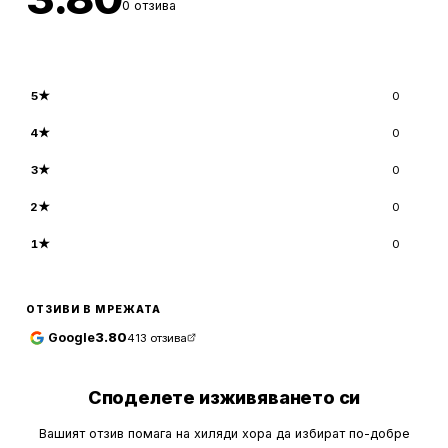
0
отзива
5
★
0
4
★
0
3
★
0
2
★
0
1
★
0
ОТЗИВИ В МРЕЖАТА
Google
3.80
413
отзива
Споделете изживяването си
Вашият отзив помага на хиляди хора да избират по-добре