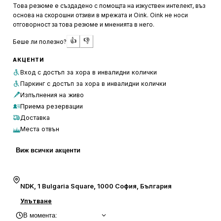
за срещи с приятели, така и за по-специални вечери.
Това резюме е създадено с помощта на изкуствен интелект, въз
основа на скорошни отзиви в мрежата и Oink. Oink не носи
Кълчър Бийт е известен с организирането на
отговорност за това резюме и мненията в него.
разнообразни събития и партита, които привличат
👍
👎
Беше ли полезно?
много посетители. Особено популярни са тематичните
вечери, като например кизомба партитата. Въпреки че
АКЦЕНТИ
някои клиенти изразяват недоволство от качеството на
Вход с достъп за хора в инвалидни колички
кетъринга и почистването, мнозина оценяват високо
Паркинг с достъп за хора в инвалидни колички
организацията на събития и атмосферата. Цените са
Изпълнения на живо
смятани за нормални, което допълнително допринася
Приема резервации
за положителното впечатление от мястото.
Доставка
Места отвън
Виж всички акценти
NDK, 1 Bulgaria Square, 1000 София, България
Упътване
В момента
: