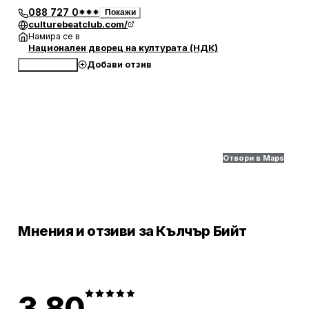
088 727 0***
Покажи
culturebeatclub.com/
Намира се в
Национален дворец на културата (НДК)
Добави отзив
Обади се
Отвори в Maps
Мнения и отзиви за Кълчър Бийт
3.80