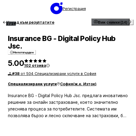
Регистрация
Назад към резултатите
Виж снимки (14)
1
/
14
Insurance BG - Digital Policy Hub
Jsc.
Непотвърден
5.00
102
отзива
#
38
от 504 Специализирани услуги в София
Специализирани услуги
София
(
ж.к. Изток
)
Insurance BG - Digital Policy Hub Jsc. предлага иновативно
решение за онлайн застраховане, което значително
улеснява процеса за потребителите. Системата им
позволява бързо и лесно сключване на застраховки, без
необходимост от посещение на офиси и чакане на
опашки. Клиентите оценяват удобството и интуитивния
интерфейс на приложението, което прави процеса