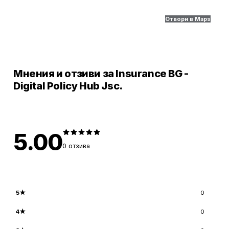
Отвори в Maps
Мнения и отзиви за Insurance BG -
Digital Policy Hub Jsc.
5.00
0
отзива
5
★
0
4
★
0