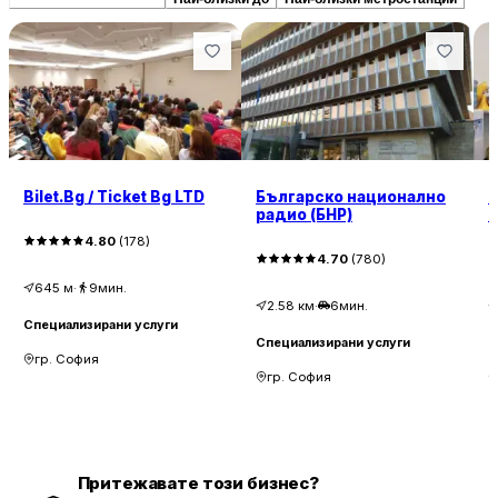
Bilet.Bg / Ticket Bg LTD
Българско национално
К
радио (БНР)
4.80
(
178
)
4.70
(
780
)
645
м
·
9мин.
2.58
км
·
6мин.
Специализирани услуги
Специализирани услуги
С
гр. София
гр. София
Притежавате този бизнес?