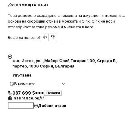
С ПОМОЩТА НА AI
безпроблемен и ефективен.
Това резюме е създадено с помощта на изкуствен интелект, въз
Компанията се отличава с гъвкавост и надеждност,
основа на скорошни отзиви в мрежата и Oink. Oink не носи
като предоставя възможност за управление на
отговорност за това резюме и мненията в него.
застрахователни полици в движение и получаване на
👍
👎
Беше ли полезно?
напомняния за подновяване. Потребителите изразяват
задоволство от конкурентните цени и спестеното
време, което е особено ценно за заетите
професионалисти. Екипът за поддръжка също получава
ж.к. Изток, ул. „Майор Юрий Гагарин“ 30, Сграда Б,
похвали за своята полезност и отзивчивост при
партер, 1000 София, България
въпроси и нужди на клиентите.
Упътване
В момента
:
087 699 5***
Покажи
insurance.bg/
Добави отзив
Обади се