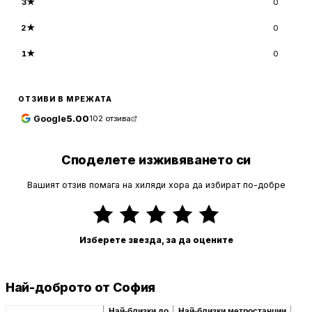
3
★
0
2
★
0
1
★
0
ОТЗИВИ В МРЕЖАТА
Google
5.00
102
отзива
Споделете изживяването си
Вашият отзив помага на хиляди хора да избират по-добре
Изберете звезда, за да оцените
Най-доброто от София
Препоръчани сходни
Най-близки до
Най-близки метростанции