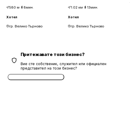
580
м
·
8мин.
1.02
км
·
13мин.
Х
Хотел
Хотел
гр. Велико Търново
гр. Велико Търново
Притежавате този бизнес?
Вие сте собственик, служител или официален
представител на този бизнес?
Потвърдете безплатно сега