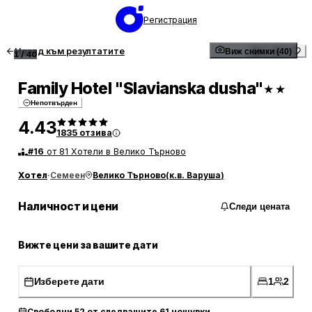
Регистрация
Назад към резултатите
Виж снимки (40)
1
/
40
Family Hotel "Slavianska dusha"
★★
Непотвърден
4.43
1835
отзива
#
16
от 81 Хотели в Велико Търново
Хотел
·
Семеен
Велико Търново
(
к.в. Варуша
)
Наличност и цени
Следи цената
Вижте цени за вашите дати
Изберете дати
1
2
Свободни 52 от следващите 61 нощувки