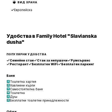
ВИД ХРАНА
Европейска
Удобства в Family Hotel "Slavianska
dusha"
ПОПУЛЯРНИ УДОБСТВА
Семейни стаи
Стаи за непушачи
Румсървис
Ресторант
Безплатен WiFi
Безплатен паркинг
Баня
Тоалетна хартия
Хавлиени кърпи
Самостоятелна баня
Тоалетна
Душ
Безплатни тоалетни принадлежности
Общи