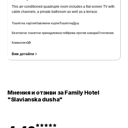
This air-conditioned quadruple room includes a flat-screen TV with
cable channels, a private bathroom as well as a terrace.
Тоалетна хартия
Хавлиени кърпи
Тоалетна
Душ
Безплатни тоалетни принадлежности
Мрежа против комари
Отопление
Климатик
+
10
Виж детайли
Провери цени
Мнения и отзиви за Family Hotel
"Slavianska dusha"