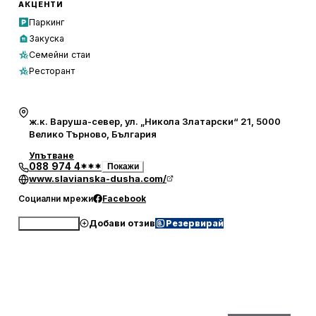
закуска, напитки и рум-сървиз, а паркирането е
АКЦЕНТИ
безплатно.
Паркинг
Закуска
Семейни стаи
Ресторант
ж.к. Варуша-север, ул. „Никола Златарски“ 21, 5000
Велико Търново, България
Упътване
088 974 4***
Покажи
www.slavianska-dusha.com/
Социални мрежи
Facebook
Добави отзив
Резервирай
Обади се