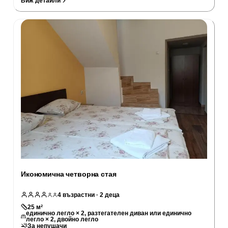
Виж детайли
Икономична четворна стая
4
възрастни
· 2 деца
25
м²
единично легло × 2, разтегателен диван или единично
легло × 2, двойно легло
За непушачи