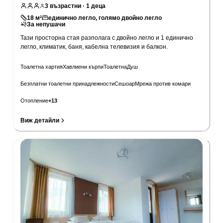
3
възрастни
· 1 деца
18
м²
единично легло, голямо двойно легло
За непушачи
Тази просторна стая разполага с двойно легло и 1 единично
легло, климатик, баня, кабелна телевизия и балкон.
Тоалетна хартия
Хавлиени кърпи
Тоалетна
Душ
Безплатни тоалетни принадлежности
Сешоар
Мрежа против комари
Отопление
+
13
Виж детайли