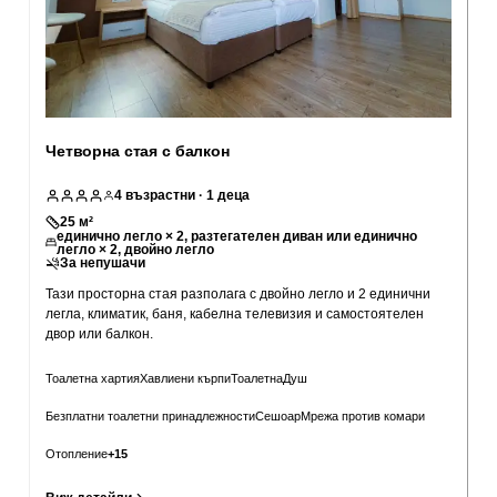
Четворна стая с балкон
4
възрастни
· 1 деца
25
м²
единично легло × 2, разтегателен диван или единично
легло × 2, двойно легло
За непушачи
Тази просторна стая разполага с двойно легло и 2 единични
легла, климатик, баня, кабелна телевизия и самостоятелен
двор или балкон.
Тоалетна хартия
Хавлиени кърпи
Тоалетна
Душ
Безплатни тоалетни принадлежности
Сешоар
Мрежа против комари
Отопление
+
15