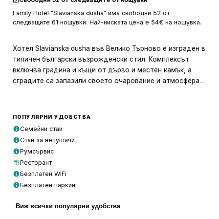
Family Hotel "Slavianska dusha" има свободни 52 от
следващите 61 нощувки. Най-ниската цена е 54€ на нощувка.
Хотел Slavianska dusha във Велико Търново е изграден в
типичен български възрожденски стил. Комплексът
включва градина и къщи от дърво и местен камък, а
сградите са запазили своето очарование и атмосфера
на тиха улица, на 500 метра от историческия център на
града.
ПОПУЛЯРНИ УДОБСТВА
Климатизираните стаи разполагат с безплатен WiFi,
Семейни стаи
кабелна телевизия и собствена баня. Повечето
Стаи за непушачи
помещения имат балкон, а през зимата отоплението е
Румсървис
денонощно.
Ресторант
Безплатен WiFi
Хотелът е на площад „Самоводска чаршия“, където са
Безплатен паркинг
възстановени работилници на майстори и занаятчии от
епохата на Възраждането. Крепостта „Царевец“ е на 10
Виж всички популярни удобства
минути пеша. На разположение е малък ресторант със