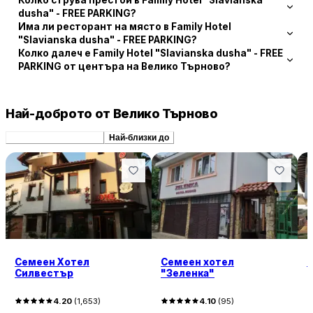
Колко струва престой в Family Hotel "Slavianska
dusha" - FREE PARKING?
Има ли ресторант на място в Family Hotel
"Slavianska dusha" - FREE PARKING?
Колко далеч е Family Hotel "Slavianska dusha" - FREE
PARKING от центъра на Велико Търново?
Най-доброто от Велико Търново
Препоръчани сходни
Най-близки до
Семеен Хотел
Семеен хотел
F
Силвестър
"Зеленка"
4.20
(
1,653
)
4.10
(
95
)