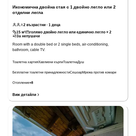
Икономична двойна стая с 1 двойно легло или 2
отделни легла
2
възрастни
· 1 деца
15
м²
голямо двойно легло или единично легло × 2
За непушачи
Room with a double bed or 2 single beds, air-conditioning,
bathroom, cable TV.
Тоалетна хартия
Хавлиени кърпи
Тоалетна
Душ
Безплатни тоалетни принадлежности
Сешоар
Мрежа против комари
Отопление
+
8
Виж детайли