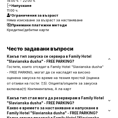
14:00 ч. - 22:00 ч.
Напускане
11:00 ч.
Ограничения за възраст
Няма изискване за възраст за настаняване
Приемани платежни методи
Кредитни/дебитни карти
Често задавани въпроси
Какъв тип закуска се сервира в Family Hotel
"Slavianska dusha" - FREE PARKING?
Гостите, които отсядат в Family Hotel "Slavianska dusha"
- FREE PARKING, могат да се насладят на високо
оценена закуска по време на техния престой (оценка
от отзиви на гости: 7,5). Опцията/опциите за закуска
включва(т): Континентална, А ла карт
Какъв тип стая мога да резервирам в Family Hotel
"Slavianska dusha" - FREE PARKING?
Какво е времето за настаняване и напускане в
Family Hotel "Slavianska dusha" - FREE PARKING?