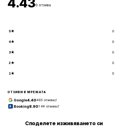
4.43
0
отзива
5
★
0
4
★
0
3
★
0
2
★
0
1
★
0
ОТЗИВИ В МРЕЖАТА
Google
4.40
465
отзива
Booking
8.90
1.4K
отзива
Споделете изживяването си