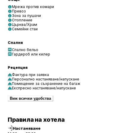
Мрежа против комари
Превоз
Зона за пушачи
Отопление
Църква/Храм
Семейни стаи
Спалня
Спално бельо
Гардероб или килер
Рецепция
Фактура при заявка
Персонално настаняване/напускане
Помещение за съхранение на багаж
Експресно настаняване/напускане
Виж всички удобства
Правила на хотела
Настаняване