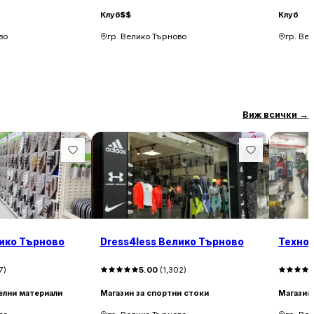
Клуб
$$
Клуб
во
гр. Велико Търново
гр. Ве
Виж всички
→
ико Търново
Dress4less Велико Търново
Техно
7
)
5.00
(
1,302
)
елни материали
Магазин за спортни стоки
Магазин 