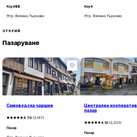
Клуб
$$
Клуб
гр. Велико Търново
гр. Велико Търново
ОТКРИЙ
Пазаруване
Самоводска чаршия
Централен кооперати
пазар
4.70
(
3,167
)
4.10
(
2,203
)
Пазар
Пазар