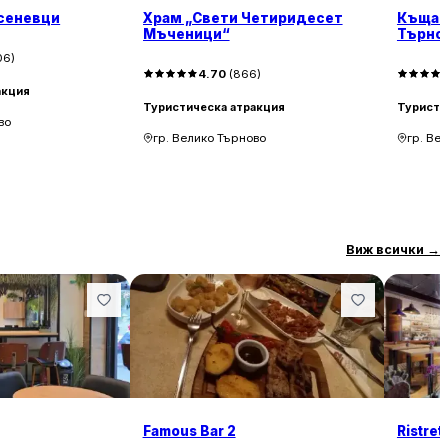
сеневци
Храм „Свети Четиридесет
Къщат
Мъченици“
Търно
06
)
4.70
(
866
)
акция
Туристическа атракция
Туристи
во
гр. Велико Търново
гр. Ве
Виж всички
→
Famous Bar 2
Ristret