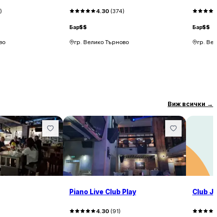
7
)
4.30
(
374
)
Бар
$$
Бар
$$
во
гр. Велико Търново
гр. Ве
Виж всички
→
Piano Live Club Play
Club J
4.30
(
91
)