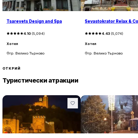
Със своите уникални исторически забележителнос
Tsarevets Design and Spa
Sevastokrator Relax & C
удобства, Велико Търново е привлекателно място
история и модерно развитие, предлагащи разнооб
4.10
(
5,094
)
4.43
(
5,074
)
Хотел
Хотел
гр. Велико Търново
гр. Велико Търново
ОТКРИЙ
Туристически атракции