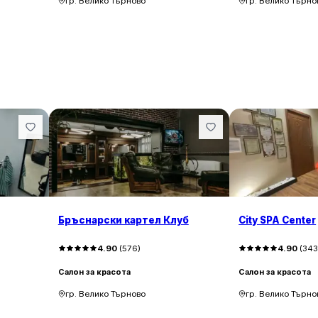
гр. Велико Търново
гр. Велико Търно
Бръснарски картел Клуб
City SPA Center
4.90
(
576
)
4.90
(
34
Салон за красота
Салон за красота
гр. Велико Търново
гр. Велико Търно