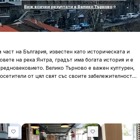
Виж всички резултати в Велико Търново
 част на България, известен като историческата и
овете на река Янтра, градът има богата история и е
Средновековието. Велико Търново е важен културен,
осетители от цял свят със своите забележителности
а Велико Търново е крепостта „Царевец“, която е
постта, разположена на хълм с панорамни гледки към
 и патриарси през Средновековието. Днес тя е
ер се провежда аудио-визуалният спектакъл „Звук и
ългария.