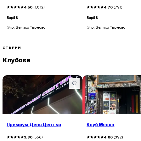
4.50
(
1,812
)
4.70
(
791
)
Бар
$$
Бар
$$
гр. Велико Търново
гр. Велико Търново
ОТКРИЙ
Клубове
Премиум Денс Център
Клуб Мелон
3.80
(
556
)
4.60
(
392
)