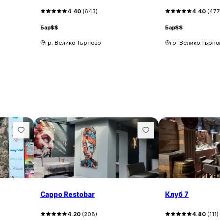
4.40
(
643
)
4.40
(
47
Бар
$$
Бар
$$
гр. Велико Търново
гр. Велико Търно
Cappo Restobar
Клуб 7
4.20
(
208
)
4.80
(
111
)