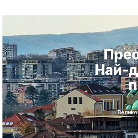
Прео
Най-д
п
Велико