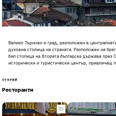
Велико Търново е град, разположен в централната
духовна столица на страната. Разположен на брег
бил столица на Втората българска държава през 
исторически и туристически център, привличащ п
и уникална атмосфера.
ОТКРИЙ
Една от най-забележителните забележителности н
Ресторанти
символ на града и важен исторически обект. Кре
околността, е била седалище на българските царе
популярна туристическа атракция, като всяка веч
светлина“, който разказва историята на града и Б