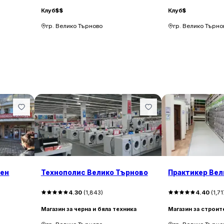
Клуб
$$
Клуб
$
гр. Велико Търново
гр. Велико Търно
вен
Технополис Велико Търново
Практикер Вел
4.30
(
1,843
)
4.40
(
1,71
Магазин за черна и бяла техника
Магазин за строит