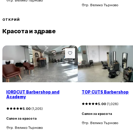
гр. Велико Търново
гр. Велико Търново
ОТКРИЙ
Красота и здраве
IORDCUT Barbershop and
TOP CUTS Barbershop
Academy
5.00
(
1,028
)
5.00
(
1,205
)
Салон за красота
Салон за красота
гр. Велико Търново
гр. Велико Търново