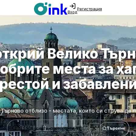
Регистрация
Вход
ткрий Велико Търн
обрите места за ха
рестой и забавлен
 Търново отблизо - местата, които си струва да 
Търсене