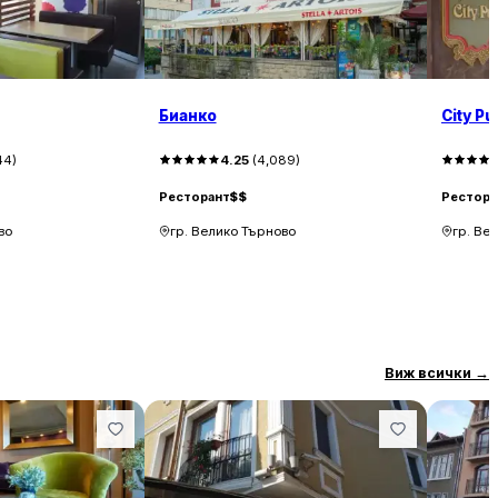
Бианко
City Pu
44
)
4.25
(
4,089
)
Ресторант
$$
Рестора
во
гр. Велико Търново
гр. Ве
Виж всички
→