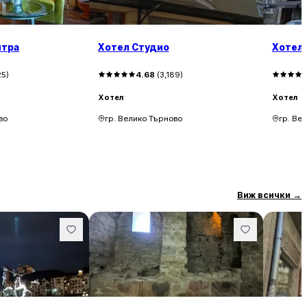
нтра
Хотел Студио
Хотел
25
)
4.68
(
3,189
)
Хотел
Хотел
во
гр. Велико Търново
гр. Ве
Виж всички
→