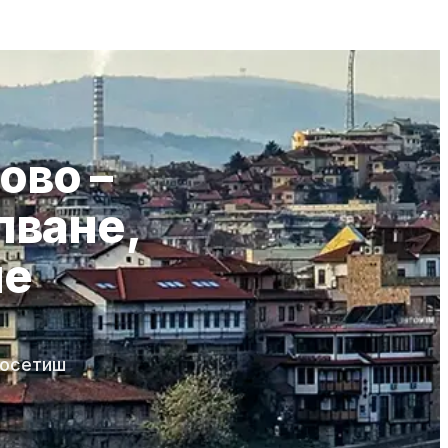
ово –
пване,
ие
посетиш