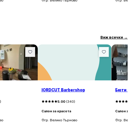
во
гр. Велико Търново
гр. Ве
Виж всички
→
IORDCUT Barbershop
Бюти 
3
)
5.00
(
340
)
Салон за красота
Салон за
во
гр. Велико Търново
гр. Ве