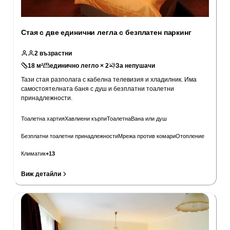
Стая с две единични легла с безплатен паркинг
2
възрастни
18
м²
единично легло × 2
За непушачи
Тази стая разполага с кабелна телевизия и хладилник. Има
самостоятелната баня с душ и безплатни тоалетни
принадлежности.
Тоалетна хартия
Хавлиени кърпи
Тоалетна
Вана или душ
Безплатни тоалетни принадлежности
Мрежа против комари
Отопление
Климатик
+
13
Виж детайли