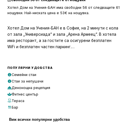
Хотел Дом на Учения-БАН има свободни 56 от следващите 61
нощувки. Най-ниската цена е 53€ на нощувка.
Хотел Дом на Учения-БАН е в София, на 2 минути с кола
от зала „Универсиада“ и зала „Арена Армеец“. В хотела
има ресторант, а за гостите са осигурени безплатен
WiFi и безплатен частен паркинг.
Стаите са с кабелна телевизия и хладилник, а част от
тях разполагат и с кът за сядане. Всяка стая има
ПОПУЛЯРНИ УДОБСТВА
собствена баня с душ и безплатни тоалетни
Семейни стаи
принадлежности.
Стаи за непушачи
Денонощна рецепция
Сред удобствата са денонощна рецепция, тераса и
Фитнес център
тихa градина за почивка. На разположение има и
Тераса
помещение за съхранение на багаж, а перални и
Бар
гладачни услуги се предлагат срещу отделна такса.
Виж всички популярни удобства
Най-близката автобусна спирка „Плиска“ е на 5 минути