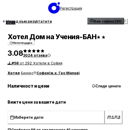
Регистрация
Назад към резултатите
Виж снимки (40)
1
/
40
Хотел Дом на Учения-БАН
★★
Непотвърден
3.08
3024
отзива
#
58
от 292 Хотели в София
Хотел
·
Бизнес
София
(
ж.к. Гео Милев
)
Наличност и цени
Следи цената
Вижте цени за вашите дати
Изберете дати
1
2
Свободни 56 от следващите 61 нощувки