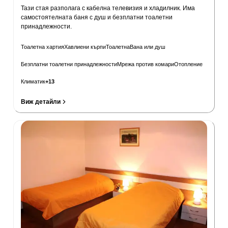
Тази стая разполага с кабелна телевизия и хладилник. Има
самостоятелната баня с душ и безплатни тоалетни
принадлежности.
Тоалетна хартия
Хавлиени кърпи
Тоалетна
Вана или душ
Безплатни тоалетни принадлежности
Мрежа против комари
Отопление
Климатик
+
13
Виж детайли