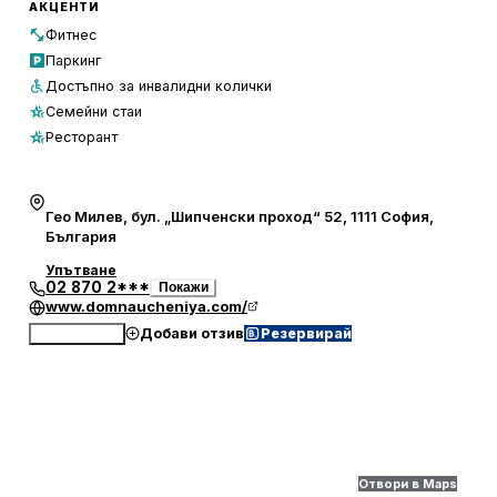
пеша, а търговски център се намира само на 100 м.
АКЦЕНТИ
Хотелът е на 10 минути с кола от летище София, а
Фитнес
гарата и автогарата са на 15 минути с кола.
Паркинг
Достъпно за инвалидни колички
Семейни стаи
Ресторант
Гео Милев, бул. „Шипченски проход“ 52, 1111 София,
България
Упътване
02 870 2***
Покажи
www.domnaucheniya.com/
Добави отзив
Резервирай
Обади се
Отвори в Maps