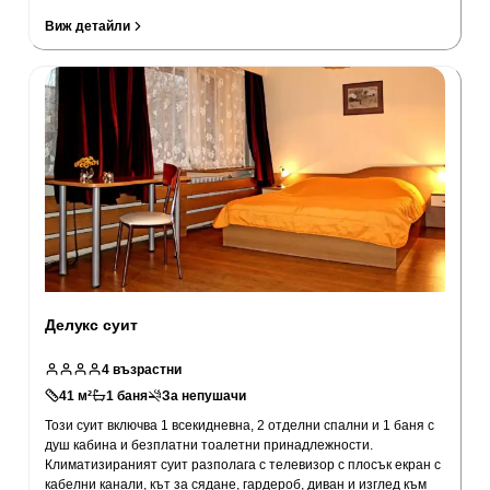
Виж детайли
Делукс суит
4
възрастни
41
м²
1
баня
За непушачи
Този суит включва 1 всекидневна, 2 отделни спални и 1 баня с
душ кабина и безплатни тоалетни принадлежности.
Климатизираният суит разполага с телевизор с плосък екран с
кабелни канали, кът за сядане, гардероб, диван и изглед към