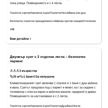
тиха улица. Помещението е с 4 легла.
Тоалетна хартия
Хавлиени кърпи
Тоалетна
Чехли
Вана или душ
Безплатни тоалетни принадлежности
Мрежа против комари
Отопление
+
15
Виж детайли
Джуниър суит с 2 отделни легла – безплатен
паркинг
3
възрастни
35
м²
1
баня
За непушачи
Климатизираният суит включва 1 спалня и 1 баня с душ кабина
и вана. Суитът предлага под с паркет и мокет, кът за сядане с
телевизор с плосък екран и кабелни канали, гардероб и диван.
Помещението за настаняване е с 2 легла.
Тоалетна хартия
Хавлиени кърпи
Тоалетна
Душ
Вана
Чехли