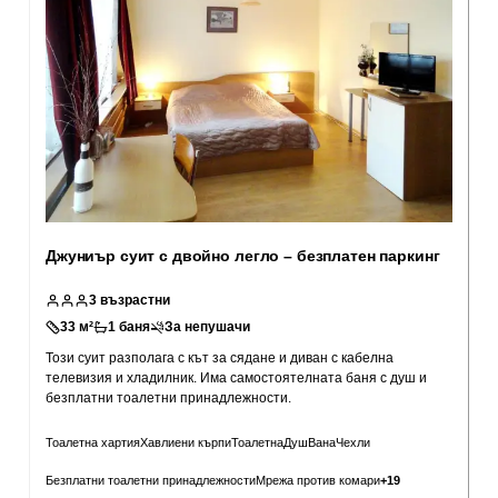
Джуниър суит с двойно легло – безплатен паркинг
3
възрастни
33
м²
1
баня
За непушачи
Този суит разполага с кът за сядане и диван с кабелна
телевизия и хладилник. Има самостоятелната баня с душ и
безплатни тоалетни принадлежности.
Тоалетна хартия
Хавлиени кърпи
Тоалетна
Душ
Вана
Чехли
Безплатни тоалетни принадлежности
Мрежа против комари
+
19