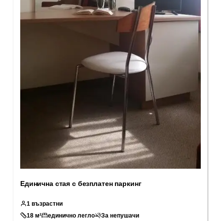
Единична стая с безплатен паркинг
1
възрастни
18
м²
единично легло
За непушачи