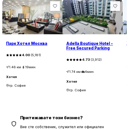
Парк Хотел Москва
Adella Boutique Hotel -
Х
Free Secured Parking
4.00
(
5,181
)
4.73
(
3,912
)
1.46
км
·
19мин.
1.74
км
·
4мин.
Хотел
Х
Хотел
гр. София
гр. София
Притежавате този бизнес?
Вие сте собственик, служител или официален