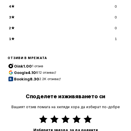
4
★
0
3
★
0
2
★
0
1
★
1
ОТЗИВИ В МРЕЖАТА
Oink
1.00
1
отзив
Google
4.10
812
отзива
Booking
8.30
2.2K
отзива
Споделете изживяването си
Вашият отзив помага на хиляди хора да избират по-добре
Изберете звезда, за да оцените