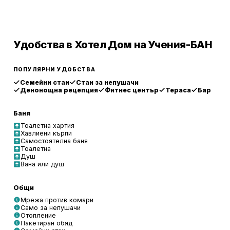
Удобства в Хотел Дом на Учения-БАН
ПОПУЛЯРНИ УДОБСТВА
Семейни стаи
Стаи за непушачи
Денонощна рецепция
Фитнес център
Тераса
Бар
Баня
Тоалетна хартия
Хавлиени кърпи
Самостоятелна баня
Тоалетна
Душ
Вана или душ
Общи
Мрежа против комари
Само за непушачи
Отопление
Пакетиран обяд