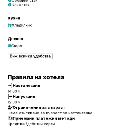
Семейни стаи
Климатик
Кухня
Хладилник
Дневна
Бюро
Виж всички удобства
Правила на хотела
Настаняване
14:00 ч.
Напускане
12:00 ч.
Ограничения за възраст
Няма изискване за възраст за настаняване
Приемани платежни методи
Кредитни/дебитни карти