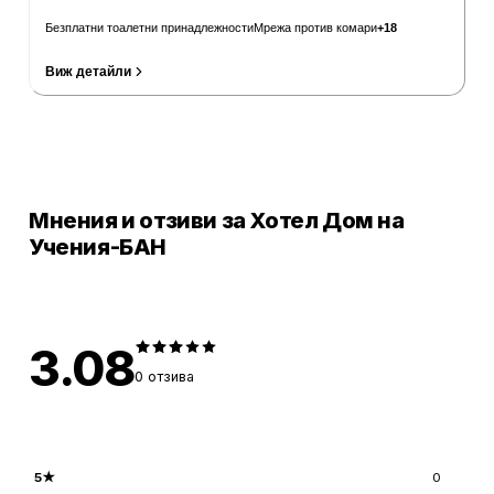
Безплатни тоалетни принадлежности
Мрежа против комари
+
18
Виж детайли
Провери цени
Мнения и отзиви за Хотел Дом на
Учения-БАН
3.08
0
отзива
5
★
0