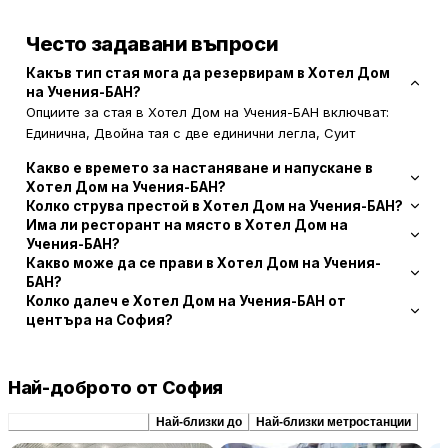
Често задавани въпроси
Какъв тип стая мога да резервирам в Хотел Дом
на Учения-БАН?
Опциите за стая в Хотел Дом на Учения-БАН включват:
Единична, Двойна тая с две единични легла, Суит
Какво е времето за настаняване и напускане в
Хотел Дом на Учения-БАН?
Колко струва престой в Хотел Дом на Учения-БАН?
Има ли ресторант на място в Хотел Дом на
Учения-БАН?
Какво може да се прави в Хотел Дом на Учения-
БАН?
Колко далеч е Хотел Дом на Учения-БАН от
центъра на София?
Най-доброто от София
Препоръчани сходни
Най-близки до
Най-близки метростанции