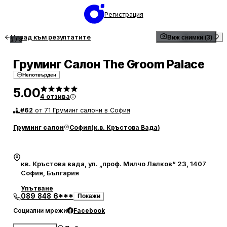
Регистрация
Назад към резултатите
Виж снимки (3)
1
/
3
Груминг Салон The Groom Palace
Непотвърден
5.00
4
отзива
#
62
от 71 Груминг салони в София
Груминг салон
София
(
к.в. Кръстова Вада
)
кв. Кръстова вада, ул. „проф. Милчо Лалков“ 23, 1407
София, България
Упътване
089 848 6***
Покажи
Социални мрежи
Facebook