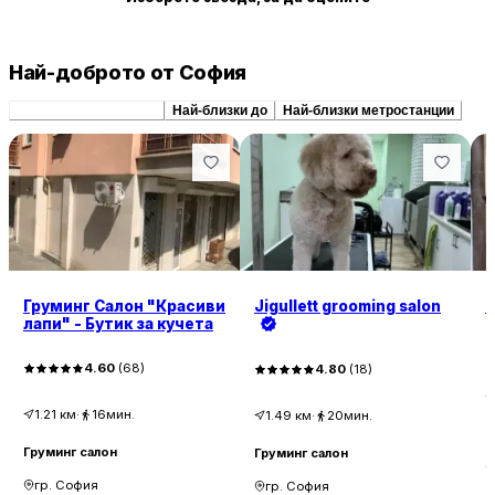
Най-доброто от София
Препоръчани сходни
Най-близки до
Най-близки метростанции
Груминг Салон "Красиви
Jigullett grooming salon
Z
лапи" - Бутик за кучета
4.60
(
68
)
4.80
(
18
)
1.21
км
·
16мин.
1.49
км
·
20мин.
Г
Груминг салон
Груминг салон
гр. София
гр. София