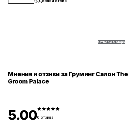
Добави отзив
Обади се
Отвори в Maps
Мнения и отзиви за Груминг Салон The
Groom Palace
5.00
0
отзива