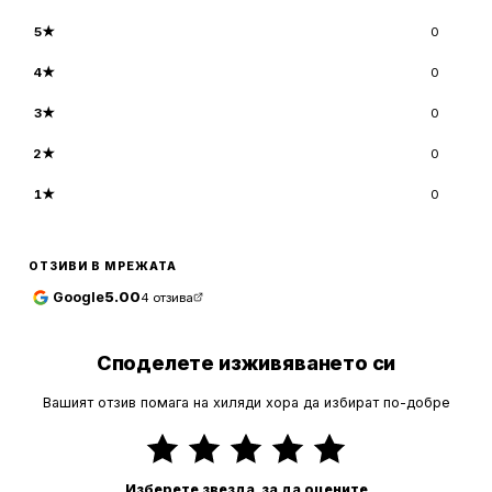
5
★
0
4
★
0
3
★
0
2
★
0
1
★
0
ОТЗИВИ В МРЕЖАТА
Google
5.00
4
отзива
Споделете изживяването си
Вашият отзив помага на хиляди хора да избират по-добре
Изберете звезда, за да оцените