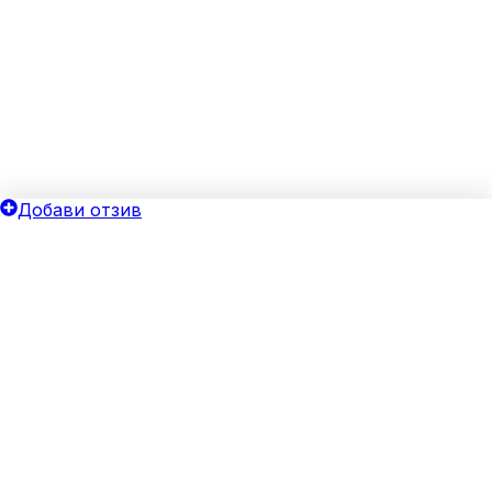
Добави отзив
ОБЩИ УСЛОВИЯ
ОИНК
Политика за поверителност
Добави бизнес
Общи условия
Блог
Бисквитки
Хотелски оферти
Верифицирай своя бизнес
За агенции
Реклама