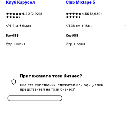
Клуб Карусел
Club Mixtape 5
E
4.40
(
2,923
)
4.50
(
2,630
)
417
м
·
6мин.
1.38
км
·
18мин.
Клуб
$$
Клуб
$$
К
гр. София
гр. София
Притежавате този бизнес?
Вие сте собственик, служител или официален
представител на този бизнес?
Потвърдете безплатно сега