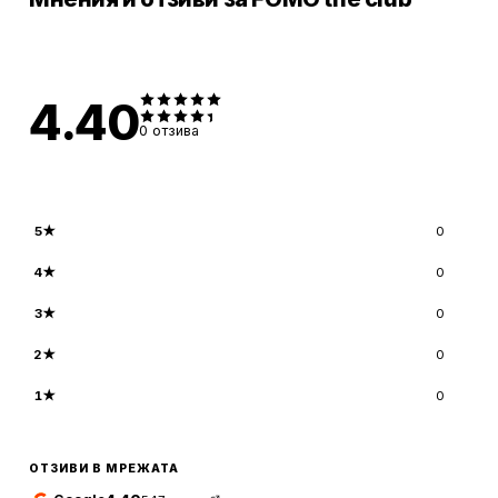
4.40
0
отзива
5
★
0
4
★
0
3
★
0
2
★
0
1
★
0
ОТЗИВИ В МРЕЖАТА