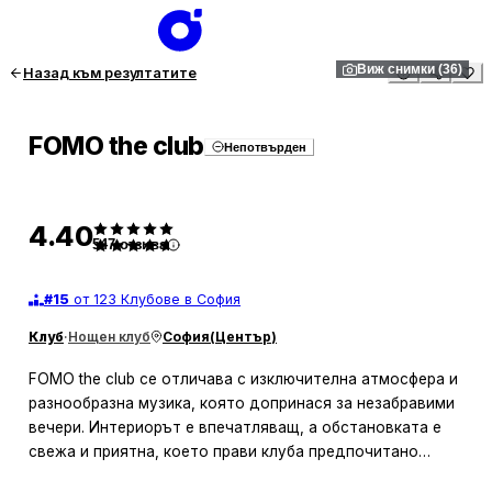
1
/
36
Виж снимки (36)
Назад към резултатите
FOMO the club
Непотвърден
4.40
547
отзива
#
15
от 123 Клубове в София
Клуб
·
Нощен клуб
София
(
Център
)
FOMO the club се отличава с изключителна атмосфера и
разнообразна музика, която допринася за незабравими
вечери. Интериорът е впечатляващ, а обстановката е
свежа и приятна, което прави клуба предпочитано
място за забавление. Музикалният подбор е