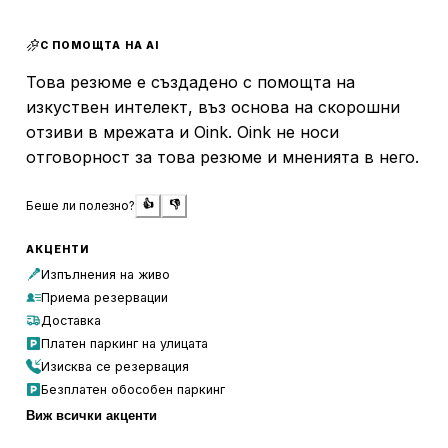
разнообразен и включва хитове, които поддържат
настроението на посетителите на високо ниво. Освен
С ПОМОЩТА НА AI
това, чистотата в клуба е на отлично ниво, което
допълнително допринася за комфорта на гостите.
Това резюме е създадено с помощта на
изкуствен интелект, въз основа на скорошни
Обслужването във FOMO the club е на високо ниво,
отзиви в мрежата и Oink. Oink не носи
благодарение на екипа от професионални и отзивчиви
отговорност за това резюме и мненията в него.
бармани. Мария и Иво са особено популярни сред
клиентите, като често се споменават заради своето
позитивно отношение и умение да създават приятелска
Беше ли полезно?
👍
👎
атмосфера. Те не само приготвят страхотни напитки, но
и се грижат всеки гост да се почувства специален. Това
АКЦЕНТИ
внимание към детайлите и персоналното отношение
Изпълнения на живо
правят FOMO the club предпочитано място за
Приема резервации
забавление и социализация.
Доставка
Платен паркинг на улицата
Изисква се резервация
Безплатен обособен паркинг
Виж всички акценти