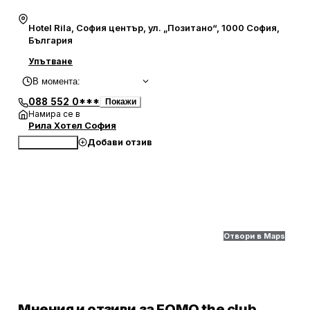
Hotel Rila, София център, ул. „Позитано“, 1000 София,
България
Упътване
В момента
:
088 552 0***
Покажи
Намира се в
Рила Хотел София
Добави отзив
Обади се
Отвори в Maps
Мнения и отзиви за FOMO the club