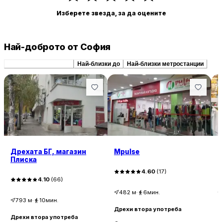
Изберете звезда, за да оцените
Най-доброто от София
Препоръчани сходни
Най-близки до
Най-близки метростанции
Дрехата БГ, магазин
Mpulse
Д
Плиска
4.60
(
17
)
4.10
(
66
)
482
м
·
6мин.
793
м
·
10мин.
Дрехи втора употреба
Д
Дрехи втора употреба