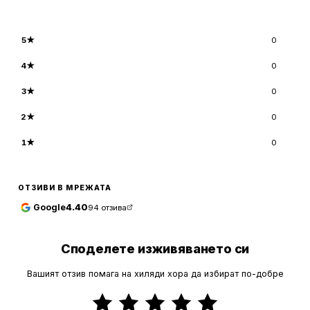
5
★
0
4
★
0
3
★
0
2
★
0
1
★
0
ОТЗИВИ В МРЕЖАТА
Google
4.40
94
отзива
Споделете изживяването си
Вашият отзив помага на хиляди хора да избират по-добре