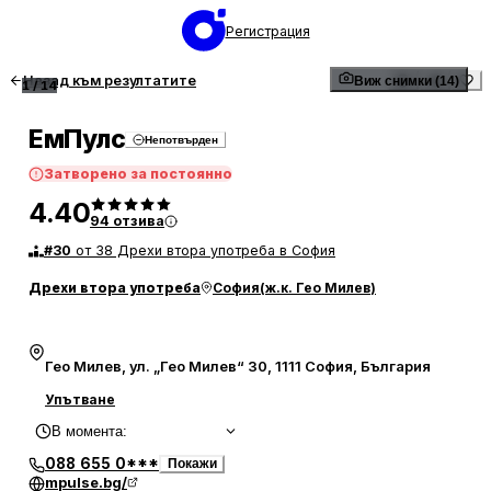
Регистрация
Назад към резултатите
Виж снимки (14)
1
/
14
ЕмПулс
Непотвърден
Затворено за постоянно
4.40
94
отзива
#
30
от 38 Дрехи втора употреба в София
Дрехи втора употреба
София
(
ж.к. Гео Милев
)
Гео Милев, ул. „Гео Милев“ 30, 1111 София, България
Упътване
В момента
:
088 655 0***
Покажи
mpulse.bg/