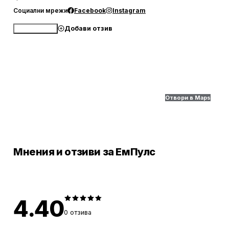
Социални мрежи
Facebook
Instagram
Добави отзив
Обади се
Отвори в Maps
Мнения и отзиви за ЕмПулс
4.40
0
отзива