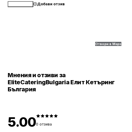
Добави отзив
Обади се
Отвори в Maps
Мнения и отзиви за
EliteCateringBulgaria Елит Кетъринг
България
5.00
0
отзива