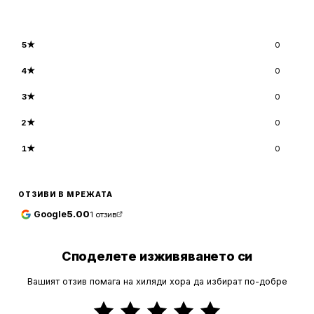
5
★
0
4
★
0
3
★
0
2
★
0
1
★
0
ОТЗИВИ В МРЕЖАТА
Google
5.00
1
отзив
Споделете изживяването си
Вашият отзив помага на хиляди хора да избират по-добре