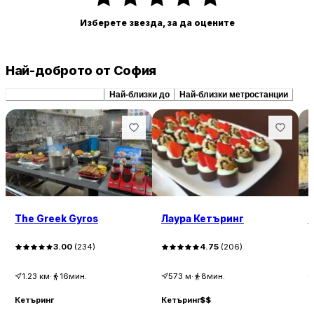
Изберете звезда, за да оцените
Най-доброто от София
Препоръчани сходни
Най-близки до
Най-близки метростанции
The Greek Gyros
Лаура Кетъринг
Р
3.00
(
234
)
4.75
(
206
)
1.23
км
·
16мин.
573
м
·
8мин.
Кетъринг
Кетъринг
$$
К