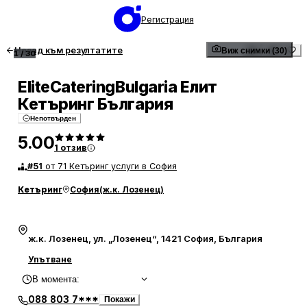
Регистрация
Назад към резултатите
Виж снимки (30)
1
/
30
EliteCateringBulgaria Елит
Кетъринг България
Непотвърден
5.00
1
отзив
#
51
от 71 Кетъринг услуги в София
Кетъринг
София
(
ж.к. Лозенец
)
ж.к. Лозенец, ул. „Лозенец“, 1421 София, България
Упътване
В момента
:
088 803 7***
Покажи