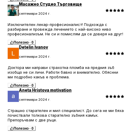
Масажно Студио Търговище
септември 2024 г.
Изключителен лекар-професионалист! Подхожда с
разбиране и провежда лечението с най-високо ниво
професионализъм. Не си и помислям да се доверя на друг!
Полезно
·
0
Detelin Ivanov
септември 2024 г.
Доктора ми направи страхотна пломба на предния зъб
изобщо не си личи. Работи бавно и внимателно. Обяснни
ми подробно какъв е проблема.
Полезно
·
0
Aneta Hristova motivation
септември 2024 г.
Страшно старателен и мил специалист. До сега не ми бяха
почиствали толкова старателно зъбния камък.
Препоръчвам с две ръце.
Полезно
·
0