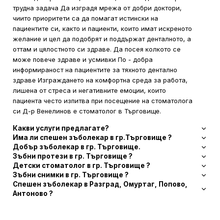
трудна задача Да изградя мрежа от добри доктори,
чиито приоритети са да помагат истински на
пациентите си, както и пациенти, които имат искреното
желание и цел да подобрят и поддържат денталното, а
оттам и цялостното си здраве. Да посея колкото се
може повече здраве и усмивки По - добра
информираност на пациентите за тяхното дентално
здраве Изграждането на комфортна среда за работа,
лишена от стреса и негативните емоции, които
пациента често изпитва при посещение на стоматолога
си Д-р Венелинов е стоматолог в Търговище.
Какви услуги предлагате?
Има ли спешен зъболекар в гр.Търговище ?
Добър зъболекар в гр. Търговище.
Зъбни протези в гр. Търговище ?
Детски стоматолог в гр. Търговище ?
Зъбни снимки в гр. Търговище ?
Спешен зъболекар в Разград, Омуртаг, Попово,
Антоново ?