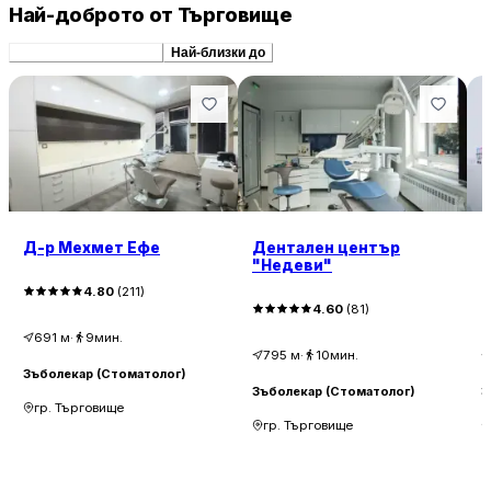
Най-доброто от Търговище
Препоръчани сходни
Най-близки до
Д-р Мехмет Ефе
Дентален център
Д
"Недеви"
Д
4.80
(
211
)
4.60
(
81
)
691
м
·
9мин.
795
м
·
10мин.
Зъболекар (Стоматолог)
Зъболекар (Стоматолог)
З
гр. Търговище
гр. Търговище