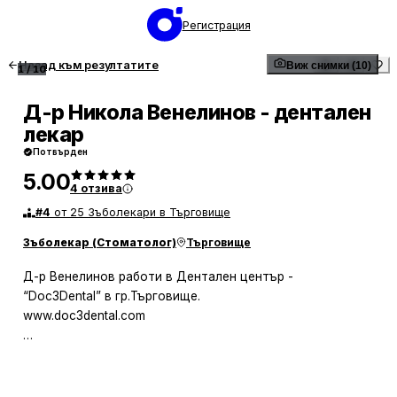
Регистрация
Назад към резултатите
Виж снимки (10)
1
/
10
Д-р Никола Венелинов - дентален
лекар
Потвърден
5.00
4
отзива
#
4
от 25 Зъболекари в Търговище
Зъболекар (Стоматолог)
Търговище
Д-р Венелинов работи в Дентален център -
“Doc3Dental” в гр.Търговище.
www.doc3dental.com
Защо да изберете Д-р Венелинов ?
В България има огромно количество зъболекари, но все