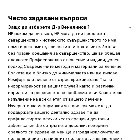
Често задавани въпроси
Защо да изберете Д-р Венелинов ?
НЕ искам да ви лъжа, НЕ мога да ви предложа
съвършенство - истинското съвършенството го има
само в рекламите, приказките и фантазиите. Затова
без празни обещания за съвършенство, ще ви обещая
следното: Професионално отношение и индивидуален
подход Съвременните методи и материали за лечение
Болката ще е близко до минималната или ще липсва
Комфортно и лишено от стрес преживяване Пълна
информираност за вашият случай както и различни
варианти за решаването на проблемите ви Качествено
изпълнение на всеки етап от вашето лечение
Изчерпателна информация за това как можете да
поддържате вашето дентално здраве т.е да
профилактирате всички често срещани дентални
заболявания Ще си тръгнете доволни, поверили
оралното си здраве на мен Да изградя изключително
силно доверие с пациентите си, което в днешно време