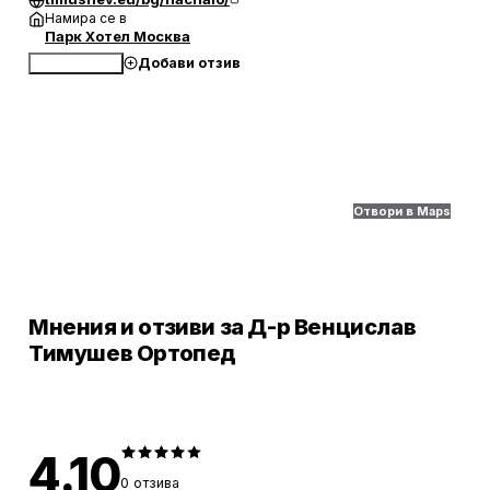
Намира се в
Парк Хотел Москва
Добави отзив
Обади се
Отвори в Maps
Мнения и отзиви за Д-р Венцислав
Тимушев Ортопед
4.10
0
отзива