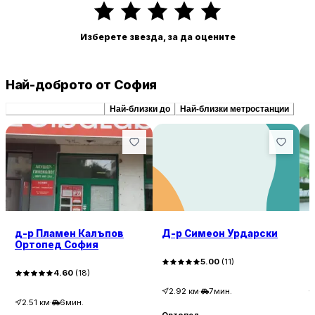
Изберете звезда, за да оцените
Най-доброто от София
Препоръчани сходни
Най-близки до
Най-близки метростанции
д-р Пламен Калъпов
Д-р Симеон Урдарски
Д
Ортопед София
5.00
(
11
)
4.60
(
18
)
2.92
км
·
7мин.
2.51
км
·
6мин.
Ортопед
О