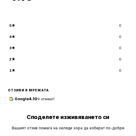
5
★
0
4
★
0
3
★
0
2
★
0
1
★
0
ОТЗИВИ В МРЕЖАТА
Google
4.10
9
отзива
Споделете изживяването си
Вашият отзив помага на хиляди хора да избират по-добре