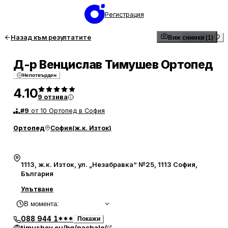
Регистрация
Назад към резултатите
Виж снимки (1)
Д-р Венцислав Тимушев Ортопед
Непотвърден
4.10
9
отзива
#
9
от 10 Ортопед в София
Ортопед
София
(
ж.к. Изток
)
1113, ж.к. Изток, ул. „Незабравка“ №25, 1113 София,
България
Упътване
В момента
:
088 944 1***
Покажи
timushev.eu/bg/nachalo/