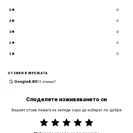
5
★
0
4
★
0
3
★
0
2
★
0
1
★
0
ОТЗИВИ В МРЕЖАТА
Google
4.80
13
отзива
Споделете изживяването си
Вашият отзив помага на хиляди хора да избират по-добре