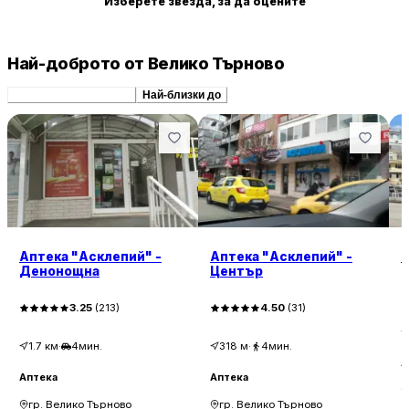
Изберете звезда, за да оцените
Най-доброто от Велико Търново
Препоръчани сходни
Най-близки до
Аптека "Асклепий" -
Аптека "Асклепий" -
С
Денонощна
Център
3.25
(
213
)
4.50
(
31
)
1.7
км
·
4мин.
318
м
·
4мин.
А
Аптека
Аптека
гр. Велико Търново
гр. Велико Търново