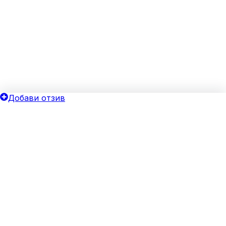
Добави отзив
ОБЩИ УСЛОВИЯ
ОИНК
Политика за поверителност
Добави бизнес
Общи условия
Блог
Бисквитки
Хотелски оферти
Верифицирай своя бизнес
За агенции
Реклама