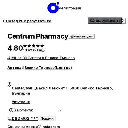
Регистрация
Назад към резултатите
Виж снимки (1)
Centrum Pharmacy
Непотвърден
4.80
13
отзива
#
9
от 39 Аптеки в Велико Търново
Аптека
Велико Търново
(
Център
)
Center, бул. „Васил Левски“ 1, 5000 Велико Търново,
България
Упътване
В момента
:
062 603 ***
Покажи
Социални мрежи
Instagram