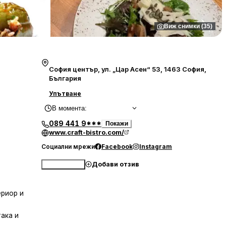
Виж снимки (35)
София център, ул. „Цар Асен“ 53, 1463 София,
България
Упътване
В момента
:
089 441 9***
Покажи
www.craft-bistro.com/
Социални мрежи
Facebook
Instagram
Добави отзив
Обади се
ериор и
така и