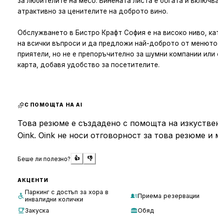
за любителите на месо. Винената листа е богата и включв
атрактивно за ценителите на доброто вино.
Обслужването в Бистро Крафт София е на високо ниво, ка
на всички въпроси и да предложи най-доброто от менюто
приятели, но не е препоръчително за шумни компании или 
карта, добавя удобство за посетителите.
С ПОМОЩТА НА AI
Това резюме е създадено с помощта на изкуствен
Oink. Oink не носи отговорност за това резюме и 
Беше ли полезно?
👍
👎
АКЦЕНТИ
Паркинг с достъп за хора в
Приема резервации
инвалидни колички
Закуска
Обяд