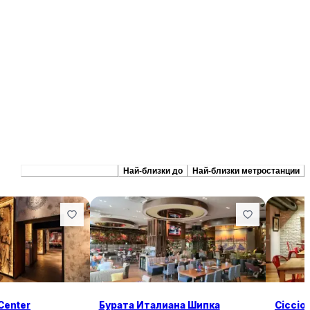
Препоръчани сходни
Най-близки до
Най-близки метростанции
 Center
Бурата Италиана Шипка
Ciccion