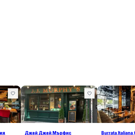
рия
Джей Джей Мърфис
Burrata Italiana