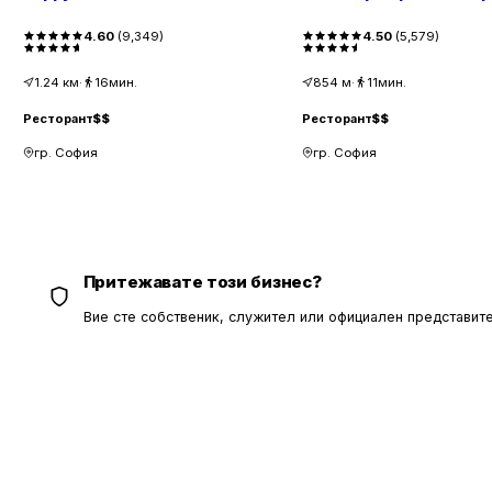
4.60
(
9,349
)
4.50
(
5,579
)
1.24
км
·
16мин.
854
м
·
11мин.
Ресторант
$$
Ресторант
$$
гр. София
гр. София
Притежавате този бизнес?
Вие сте собственик, служител или официален представите