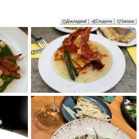
Докладвай
Сподели
Запази