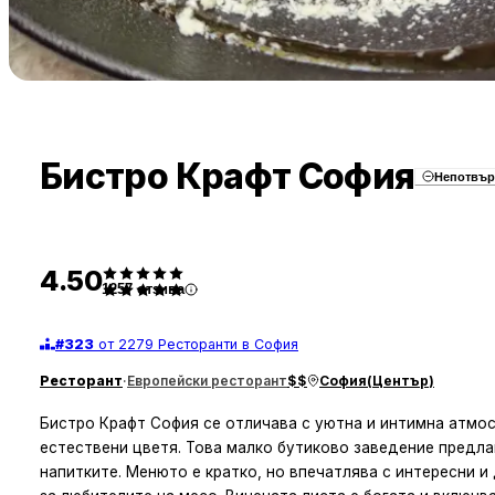
Бистро Крафт София
Непотвъ
4.50
1257
отзива
#
323
от 2279 Ресторанти в София
Ресторант
·
Европейски ресторант
$$
София
(
Център
)
Бистро Крафт София се отличава с уютна и интимна атмос
естествени цветя. Това малко бутиково заведение предла
напитките. Менюто е кратко, но впечатлява с интересни и 