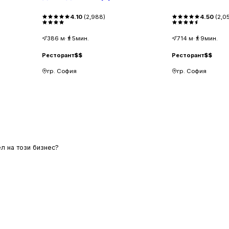
4.10
(
2,988
)
4.50
(
2,0
386
м
·
5мин.
714
м
·
9мин.
Ресторант
$$
Ресторант
$$
гр. София
гр. София
л на този бизнес?