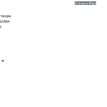
Отвори в Maps
тговори
 добри
с
 и