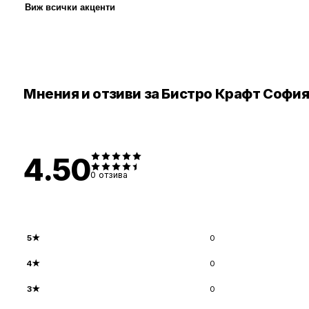
Виж всички акценти
Мнения и отзиви за Бистро Крафт Софи
4.50
0
отзива
5
★
0
4
★
0
3
★
0