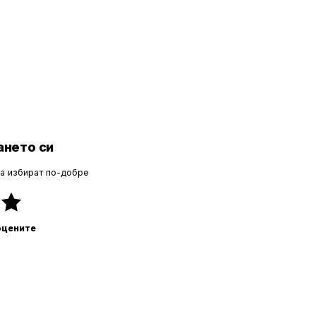
нето си
да избират по-добре
оцените