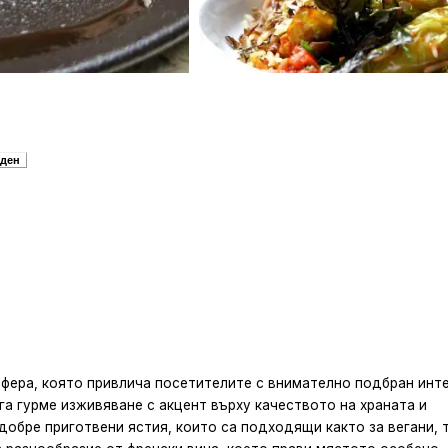
рден
фера, която привлича посетителите с внимателно подбран инт
га гурме изживяване с акцент върху качеството на храната и
добре приготвени ястия, които са подходящи както за вегани, 