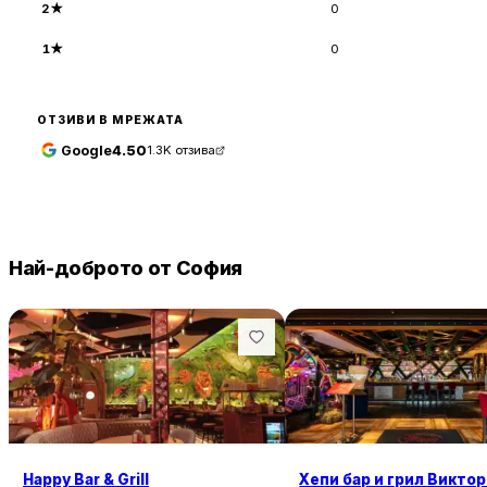
2
★
0
1
★
0
ОТЗИВИ В МРЕЖАТА
Google
4.50
1.3K
отзива
Най-доброто от София
Happy Bar & Grill
Хепи бар и грил Викто