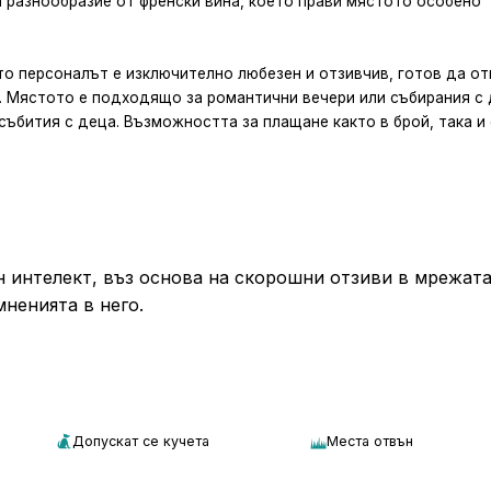
а разнообразие от френски вина, което прави мястото особено
то персоналът е изключително любезен и отзивчив, готов да о
. Мястото е подходящо за романтични вечери или събирания с
събития с деца. Възможността за плащане както в брой, така и 
 интелект, въз основа на скорошни отзиви в мрежата
мненията в него.
Допускат се кучета
Места отвън