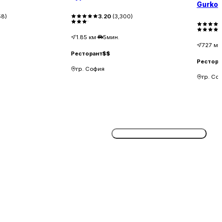
Gurko
58
)
3.20
(
3,300
)
1.85
км
·
5мин.
727
м
·
Ресторант
$$
Рестора
гр. София
гр. Со
Потвърдете безплатно сега