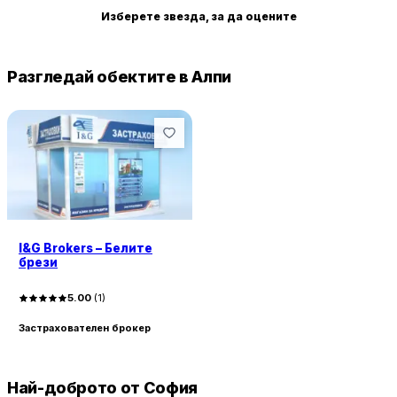
Изберете звезда, за да оцените
Разгледай обектите в Алпи
I&G Brokers – Белите
брези
5.00
(
1
)
Застрахователен брокер
Най-доброто от София