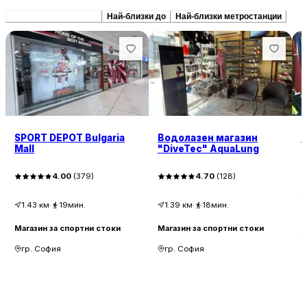
Препоръчани сходни
Най-близки до
Най-близки метростанции
SPORT DEPOT Bulgaria
Водолазен магазин
S
Mall
"DiveTec" AquaLung
4.00
(
379
)
4.70
(
128
)
1.43
км
·
19мин.
1.39
км
·
18мин.
М
Магазин за спортни стоки
Магазин за спортни стоки
гр. София
гр. София