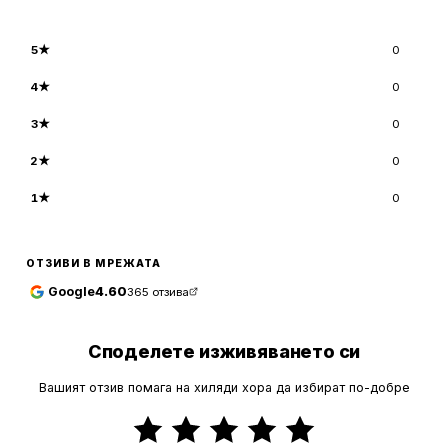
5
★
0
4
★
0
3
★
0
2
★
0
1
★
0
ОТЗИВИ В МРЕЖАТА
Google
4.60
365
отзива
Споделете изживяването си
Вашият отзив помага на хиляди хора да избират по-добре