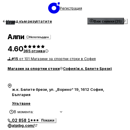
Регистрация
Назад към резултатите
Виж снимки (35)
1
/
35
Алпи
Непотвърден
4.60
365
отзива
#
15
от 101 Магазини за спортни стоки в София
Магазин за спортни стоки
София
(
ж.к. Белите Брези
)
ж.к. Белите брези, ул. „Ворино“ 19, 1612 София,
България
Упътване
В момента
:
02 858 1***
Покажи
alpibg.com/