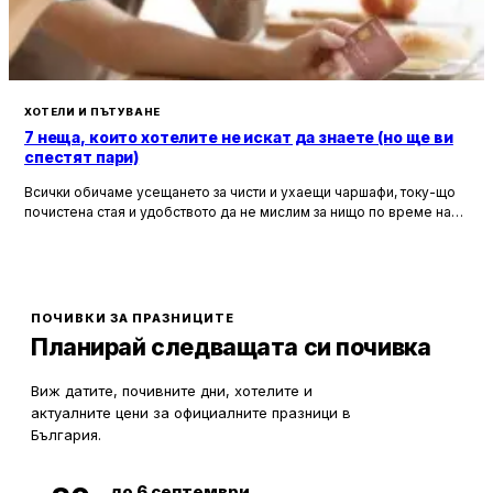
ХОТЕЛИ И ПЪТУВАНЕ
7 неща, които хотелите не искат да знаете (но ще ви
спестят пари)
Всички обичаме усещането за чисти и ухаещи чаршафи, току-що
почистена стая и удобството да не мислим за нищо по време на
почивка. Хотелите са създадени, за да ни предложат това бягство
от ежедневието, но истината е, че зад бляскавите фасади и
усмихнати рецепционисти се крият редица тайни, които могат да
олекотят портфейла ви значително.
ПОЧИВКИ ЗА ПРАЗНИЦИТЕ
Планирай следващата си почивка
Виж датите, почивните дни, хотелите и
актуалните цени за официалните празници в
България.
до 6 септември