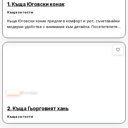
1.
Къща Юговски конак
Къща за гости
Къща Юговски конак предлага комфорт и уют, съчетавайки
модерни удобства с внимание към детайла. Посетителите
често отбелязват, че къщата е нова и добре оборудвана с
всичко необходимо за приятен престой. Атмосферата е
спокойна и подходяща за релаксация, което я прави
идеално място за почивка.
Собствениците на къщата се отличават с любезност и
гостоприемство, което допринася за положителното
изживяване на гостите. Мястото е високо оценено заради
своята чистота и удобство, а мнозина споделят, че биха го
посетили отново. Юговски конак е предпочитан избор за
тези, които търсят тишина и комфорт в приятна обстановка.
4.20
29
отзива
2.
Къща Гьорговият хань
Къща за гости