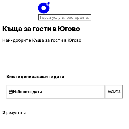
Къща за гости в Югово
Най-добрите Къща за гости в Югово
Вижте цени за вашите дати
Изберете дати
1
2
2
резултата