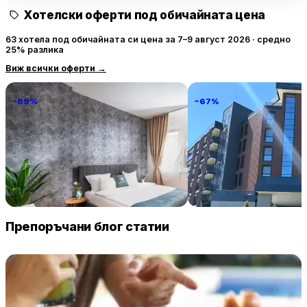
Хотелски оферти под обичайната цена
63 хотела под обичайната си цена за 7–9 август 2026 · средно
25% разлика
Виж всички оферти
→
−69%
−67%
National Palace Of Culture 1 Step
Атмосфера Балнео Хо
Away!
235 € / нощувка
225 
София
Павел баня
Препоръчани блог статии