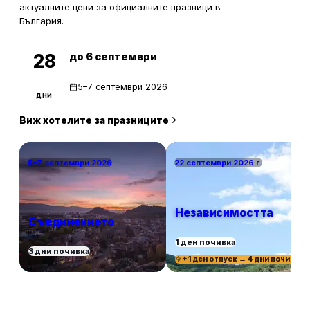
актуалните цени за официалните празници в
България.
до 6 септември
28
5–7 септември 2026
дни
Виж хотелите за празниците
5–7 септември 2026
22 септември 2026 г.
Независимостта
Съединението
1 ден почивка
3 дни почивка
+1 ден отпуск → 4 дни почивка