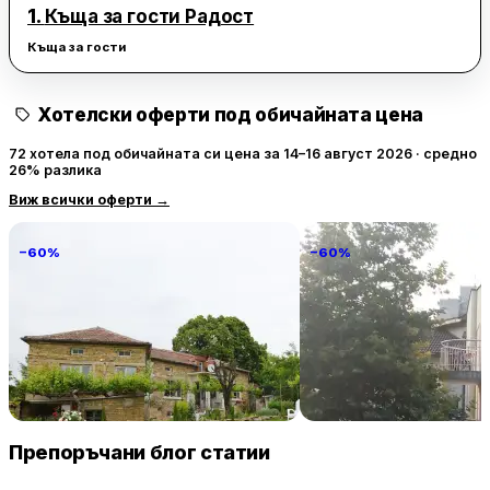
1.
Къща за гости Радост
Къща за гости
Хотелски оферти под обичайната цена
72 хотела под обичайната си цена за 14–16 август 2026 · средно
26% разлика
Виж всички оферти
→
−60%
−60%
Villa Vin Santo
Familia Fantastiko
89 € / нощувка
60 
Винарово
Китен
Препоръчани блог статии