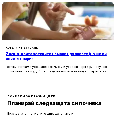
ХОТЕЛИ И ПЪТУВАНЕ
7 неща, които хотелите не искат да знаете (но ще ви
спестят пари)
Всички обичаме усещането за чисти и ухаещи чаршафи, току-що
почистена стая и удобството да не мислим за нищо по време на
почивка. Хотелите са създадени, за да ни предложат това бягство
от ежедневието, но истината е, че зад бляскавите фасади и
усмихнати рецепционисти се крият редица тайни, които могат да
олекотят портфейла ви значително.
ПОЧИВКИ ЗА ПРАЗНИЦИТЕ
Планирай следващата си почивка
Виж датите, почивните дни, хотелите и