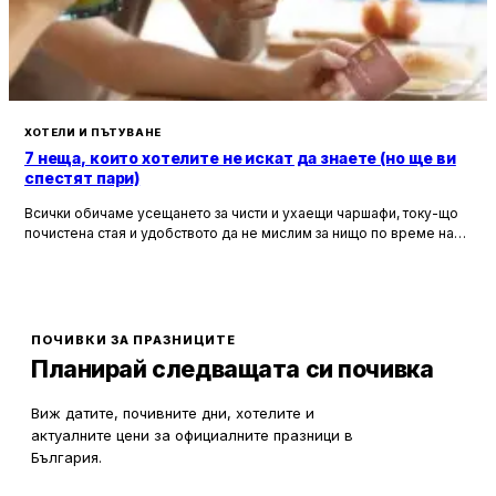
ХОТЕЛИ И ПЪТУВАНЕ
7 неща, които хотелите не искат да знаете (но ще ви
спестят пари)
Всички обичаме усещането за чисти и ухаещи чаршафи, току-що
почистена стая и удобството да не мислим за нищо по време на
почивка. Хотелите са създадени, за да ни предложат това бягство
от ежедневието, но истината е, че зад бляскавите фасади и
усмихнати рецепционисти се крият редица тайни, които могат да
олекотят портфейла ви значително.
ПОЧИВКИ ЗА ПРАЗНИЦИТЕ
Планирай следващата си почивка
Виж датите, почивните дни, хотелите и
актуалните цени за официалните празници в
България.