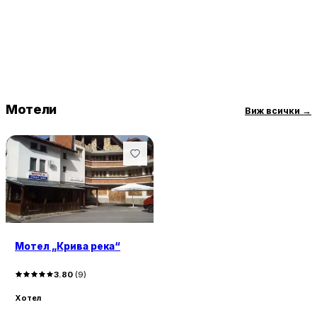
Мотели
Виж всички
→
Мотел „Крива река“
3.80
(
9
)
Хотел