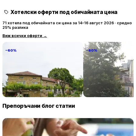
Хотелски оферти под обичайната цена
71 хотела под обичайната си цена за 14–16 август 2026 · средно
25% разлика
Виж всички оферти
→
−60%
−60%
Villa Vin Santo
Familia Fantastiko
89 € / нощувка
60 
Винарово
Китен
Препоръчани блог статии