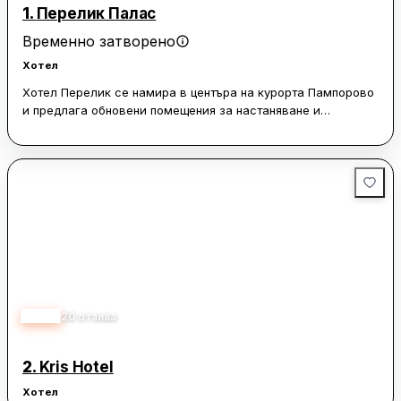
1.
Перелик Палас
Временно затворено
Хотел
Хотел Перелик се намира в центъра на курорта Пампорово
и предлага обновени помещения за настаняване и
разнообразни възможности за хранене. Включени са
безплатен WiFi и частен паркинг. Гостите могат да се
насладят на българска и европейска кухня в ресторант с
капацитет до 400 души или да посетят а-ла-карт ресторант
Нептун. Лоби барът, нощният клуб и апре-ски барът са
подходящи за почивка с любимата напитка. Хотелът
предлага развлечения като боулинг, тенис корт и детски
клуб. СПА салонът Body & Soul разполага с голям басейн и
стаи за отдих на площ от 2700 кв. м. Конгресният център на
хотела включва 6 зали с оборудване и капацитет до 1000
души, включително многофункционална зала за 750 души.
3.80
20
отзива
През зимния сезон се предлагат безплатен ски гардероб и
трансфер, а срещу допълнително заплащане - ски карти,
наем на ски оборудване и ски уроци.
2.
Kris Hotel
Хотел