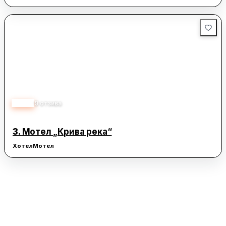
3.80
9
отзива
3.
Мотел „Крива река“
Хотел
Мотел