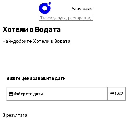
Регистрация
Хотели в Водата
Най-добрите Хотели в Водата
Вижте цени за вашите дати
Изберете дати
1
2
3
резултата