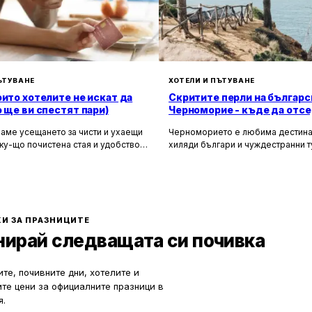
ЪТУВАНЕ
ХОТЕЛИ И ПЪТУВАНЕ
оито хотелите не искат да
Скритите перли на българс
о ще ви спестят пари)
Черноморие - къде да отсе
да избегнете тълпите
аме усещането за чисти и ухаещи
Черноморието е любима дестина
ку-що почистена стая и удобството
хиляди българи и чуждестранни т
м за нищо по време на почивка.
година. Въпреки че големите кур
 създадени, за да ни предложат
Слънчев бряг и Созопол привлича
о от ежедневието, но истината е, че
динамика и нощен живот, много 
ите фасади и усмихнати
предпочитат да избягат от тълпите
ти се крият редица тайни, които
се насладят на спокойна и релак
екотят портфейла ви значително.
почивка сред природата. Изборът
И ЗА ПРАЗНИЦИТЕ
по-малко познати места означава
нирай следващата си почивка
спокойствие, лично пространство
за уединение и близък контакт с 
те, почивните дни, хотелите и
ите цени за официалните празници в
я.