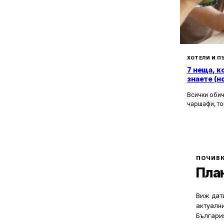
ХОТЕЛИ И П
7 неща, к
знаете (н
Всички обич
чаршафи, то
да не мисли
Хотелите са
това бягств
зад бляскав
рецепционис
могат да ол
ПОЧИВК
Пла
Виж дати
актуалн
Българи