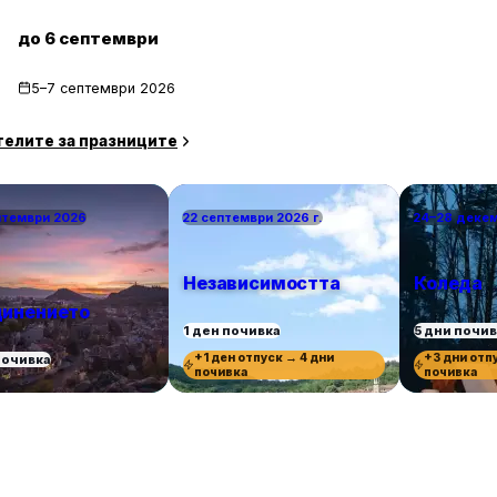
до 6 септември
5–7 септември 2026
телите за празниците
птември 2026
22 септември 2026 г.
24–28 деке
Независимостта
Коледа
инението
1 ден почивка
5 дни почи
+1 ден отпуск → 4 дни
+3 дни отп
почивка
почивка
почивка