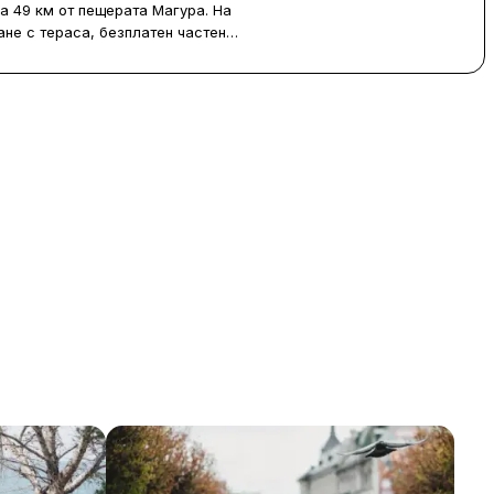
Виж цени
на 49 км от пещерата Магура. На
не с тераса, безплатен частен
лиматик, телевизор с плосък екран и
алкон.