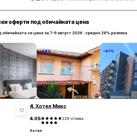
Всяка стая е оборудвана с гардероб, бюро и плоское
има и балкон. За удобство на гостите са осигурени
ки оферти под обичайната цена
помещение за съхранение на багаж.
д обичайната си цена за 7–9 август 2026 · средно 26% разлика
−68%
−67%
alace Of Culture
PIJAMA HOUSE
Атмосфера Ба
y!
Хотел и СПА
235 € / нощувка
32 € / нощувка
225 
Пловдив
Павел баня
4.
Хотел Микс
4.05
229
отзива
Хотел