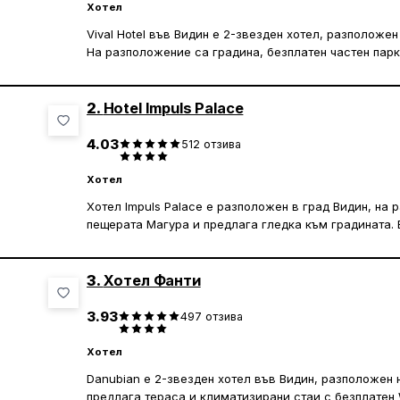
Хотел
Vival Hotel във Видин е 2-звезден хотел, разположе
На разположение са градина, безплатен частен парки
безплатен WiFi.
Сред услугите на хотела са денонощна рецепция, ру
2.
Hotel Impuls Palace
оборудвани с климатик и телевизор с плосък екран, а
4.03
512
отзива
Vival Hotel предлага още детска площадка.
Хотел
Хотел Impuls Palace е разположен в град Видин, на 
пещерата Магура и предлага гледка към градината. В
могат да се насладят на климатизирани стаи със со
WiFi. Също така хотелът предлага семейни стаи и ста
Palace разполагат с телевизор с плосък екран и бе
3.
Хотел Фанти
Персоналът на рецепцията е на разположение 24/7 з
близкото летище е международното летище в Крайов
3.93
497
отзива
разстояние от хотел Impuls Palace.
Хотел
Danubian е 2-звезден хотел във Видин, разположен 
предлага тераса и климатизирани стаи с безплатен 