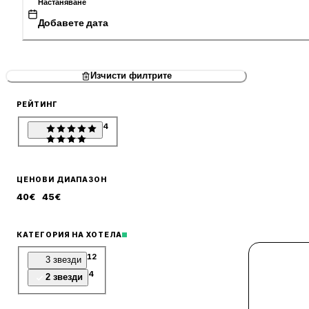
Настаняване
Добавете дата
Изчисти филтрите
РЕЙТИНГ
4
ЦЕНОВИ ДИАПАЗОН
40
€
45
€
КАТЕГОРИЯ НА ХОТЕЛА
12
3 звезди
4
2 звезди