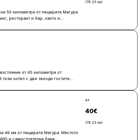
(78.23 лв)
Виж цени
н на 50 километра от пещерата Магура.
нг, ресторант и бар, както и
м-сървиз и фамилни стаи. Стаите са
 част от тях имат и тераса.
разстояние от 45 километра от
 този хотел с две звезди гостите
бствена баня и безплатен достъп до
и с гардероб. Всички стаи в Impuls
зплатни тоалетни принадлежности.
от
а предоставяне на информация. Най-
а, което е на 106 километра
40
€
(78.23 лв)
Виж цени
на 46 км от пещерата Магура. Мястото
WiFi и самостоятелна баня.