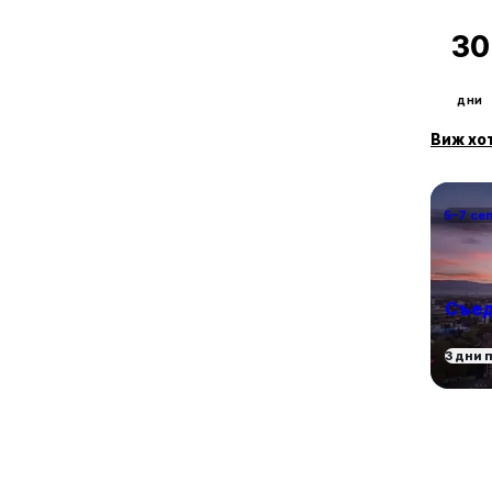
30
дни
Виж хо
5–7 се
Съед
3 дни 