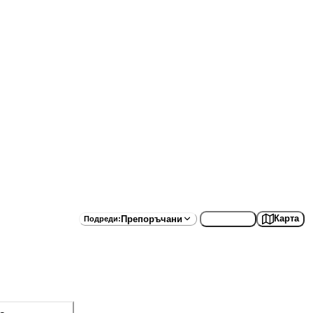
Списък
Карта
Препоръчани
Подреди
: