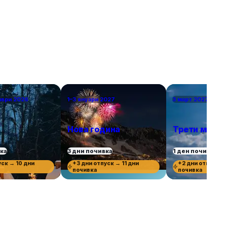
топлина в началото на пролетта или късната
есен. Това са европейските градове, в които
ще се влюбите.
мври 2026
1–3 януари 2027
3 март 2027 г.
Нова година
Трети март
вка
3 дни почивка
1 ден почивка
уск → 10 дни
+3 дни отпуск → 11 дни
+2 дни отпуск →
почивка
почивка