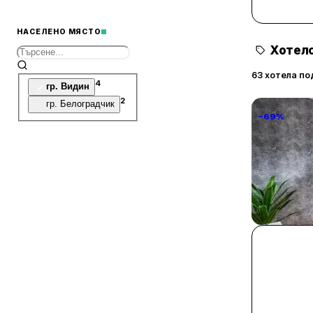
НАСЕЛЕНО МЯСТО
Хотелс
63 хотела по
4
гр. Видин
2
гр. Белоградчик
−69%
National P
1 Step Awa
София