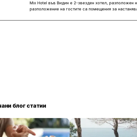
Mix Hotel във Видин е 2-звезден хотел, разположен 
разположение на гостите са помещения за настанява
паркинг, ресторант и бар, както и безплатен WiFi.
Хотелът предлага семейни стаи. Всички стаи са с к
собствена баня с душ, а част от тях разполагат и с б
ани блог статии