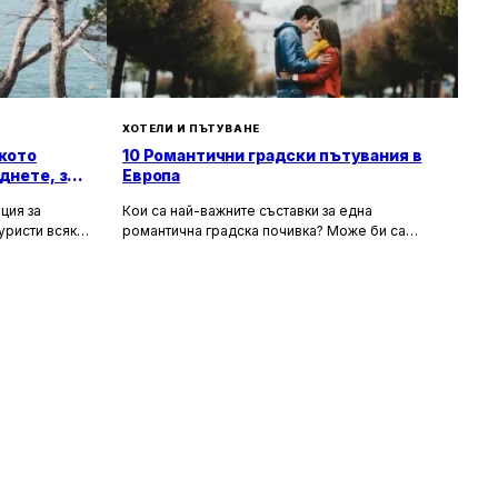
ХОТЕЛИ И ПЪТУВАНЕ
кото
10 Романтични градски пътувания в
днете, за
Европа
ция за
Кои са най-важните съставки за една
уристи всяка
романтична градска почивка? Може би са
орти като
очарователните канали и средновековните
т със своята
сгради, а може би тайната на идеалния уикенд
хора
за двама се крие в първокласната храна и
 и шума, като
вино, допълнени от спокойни улици за
сираща
разходка. Каквито и да са критериите ви, тук
 на по-тихи и
ще откриете идеи за перфектен европейски
 повече
уикенд. В списъка присъстват както
, възможност
класическите избори – разбира се, нямаше как
природата.
да пропуснем Париж – така и някои по-рядко
посещавани дестинации. За да бъдем
справедливи, избрахме само по един град от
държава, включително южни кътчета като
Севиля и Валета за двойките, които търсят