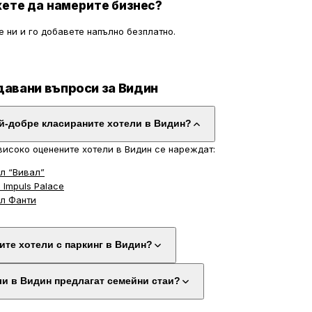
ете да намерите бизнес?
 ни и го добавете напълно безплатно.
давани въпроси за Видин
ай-добре класираните хотели в Видин?
високо оценените хотели в Видин се нареждат:
л “Вивал”
l Impuls Palace
л Фанти
ите хотели с паркинг в Видин?
ли в Видин предлагат семейни стаи?