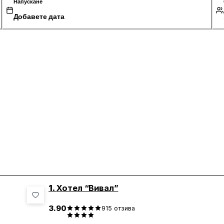
Напускане
Добавете дата
1.
Хотел “Вивал”
3.90
915
отзива