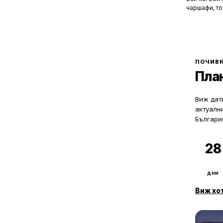
1
с. Дъскотна
чаршафи, то
1
да не мисли
с. Екзарх Антимово
Хотелите са
2
с. Емона
това бягств
1
с. Заберново
зад бляскав
3
рецепционис
с. Завет
могат да ол
ПОЧИВК
1
с. Зайчар
Пла
1
с. Звездец
4
с. Изгрев
Виж дати
1
с. Индже войвода
актуалн
1
с. Каменар
Българи
1
с. Камчия
1
с. Козичино
28
3
с. Кости
7
с. Кошарица
дни
59
с. Лозенец
1
Виж хо
с. Лъка
3
с. Люляково
1
с. Лясково