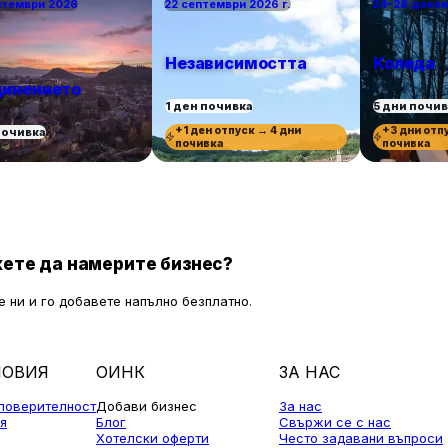
птември 2026
22 септември 2026 г.
24–28 деке
Независимостта
Коледа
инението
1 ден почивка
5 дни почи
+1 ден отпуск → 4 дни
+3 дни отп
почивка
почивка
почивка
ете да намерите бизнес?
 ни и го добавете напълно безплатно.
ЛОВИЯ
ОИНК
ЗА НАС
 поверителност
Добави бизнес
За нас
я
Блог
Свържи се с нас
Хотелски оферти
Често задавани въпроси