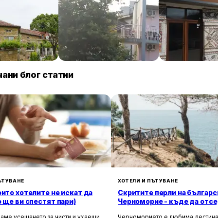
anto
Familia Fantastiko
ТРАКАРТ-ПАР
89 € / нощувка
60 € / нощувка
30 
Китен
Крумово
ани блог статии
ЪТУВАНЕ
ХОТЕЛИ И ПЪТУВАНЕ
оито хотелите не искат да
Скритите перли на българс
о ще ви спестят пари)
Черноморие - къде да отсе
да избегнете тълпите
аме усещането за чисти и ухаещи
Черноморието е любима дестина