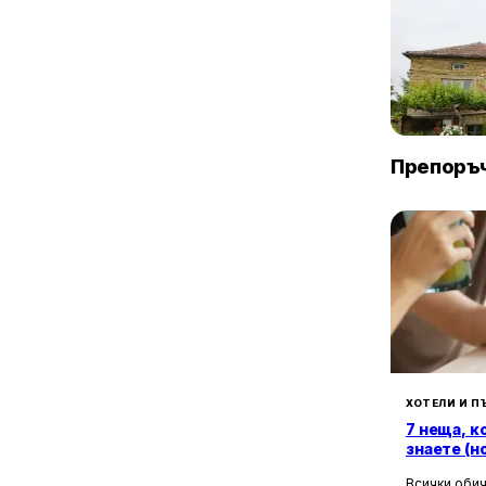
1
гр. Каблешково
16
к.к. Слънчев бряг
8
с. Атия
3
с. Баня
Villa Vin S
5
с. Бероново
Винарово
1
с. Бродилово
Препоръч
3
с. Бръшлян
9
с. Варвара
12
с. Велика
1
с. Велислав
2
с. Веселие
1
с. Визица
2
с. Голямо Буково
3
с. Граматиково
1
с. Гюльовца
ХОТЕЛИ И П
1
с. Долно Ябълково
7 неща, к
4
с. Драчево
знаете (н
1
с. Дрянковец
Всички обич