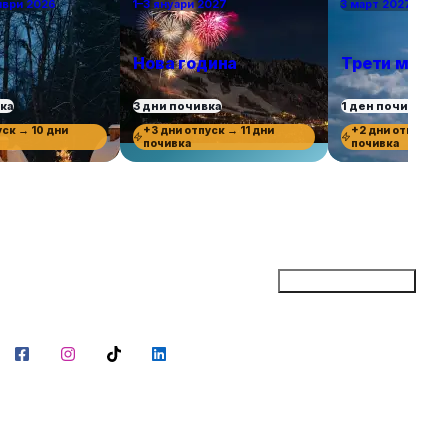
мври 2026
1–3 януари 2027
3 март 2027 г.
Нова година
Трети март
вка
3 дни почивка
1 ден почивка
уск → 10 дни
+3 дни отпуск → 11 дни
+2 дни отпуск →
почивка
почивка
Добави бизнес