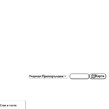
Списък
Карта
Препоръчани
Подреди
:
Стаи и гости