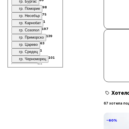
гр. Бургас
98
гр. Поморие
75
гр. Несебър
1
гр. Карнобат
197
гр. Созопол
139
гр. Приморско
63
гр. Царево
1
гр. Средец
101
гр. Черноморец
86
гр. Обзор
77
гр. Китен
62
гр. Ахтопол
53
гр. Свети Влас
Хотелс
10
гр. Ахелой
3
Къмпинг Градина
67 хотела по
3
гр. Малко Търново
2
Къмпинг Каваци
−60%
2
Къмпинг Смокиня