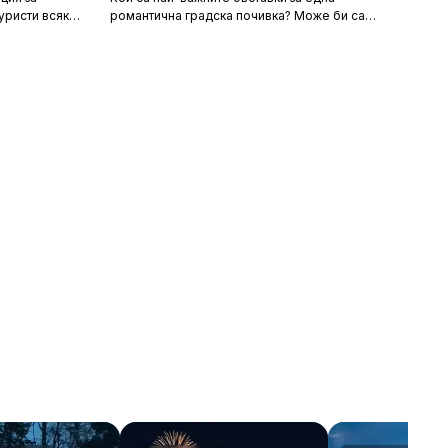
уристи всяка
романтична градска почивка? Може би са
орти като
очарователните канали и средновековните
т със своята
сгради, а може би тайната на идеалния уикенд
хора
за двама се крие в първокласната храна и
 и шума, като
вино, допълнени от спокойни улици за
сираща
разходка. Каквито и да са критериите ви, тук
 на по-тихи и
ще откриете идеи за перфектен европейски
 повече
уикенд. В списъка присъстват както
, възможност
класическите избори – разбира се, нямаше как
природата.
да пропуснем Париж – така и някои по-рядко
посещавани дестинации. За да бъдем
справедливи, избрахме само по един град от
държава, включително южни кътчета като
Севиля и Валета за двойките, които търсят
топлина в началото на пролетта или късната
есен. Това са европейските градове, в които
ще се влюбите.