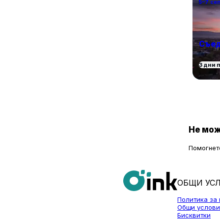
5–7 се
1
с. Маринка
3
с. Медово
1
с. Миролюбово
5
с. Писменово
Съед
1
с. Приселци
1
3 дни 
с. Проход
1
с. Пънчево
1
с. Равадиново
98
с. Равда
3
с. Раклица
6
с. Резово
Не мож
2
с. Росен
Помогнете
55
с. Синеморец
3
с. Стоилово
14
с. Твърдица
ОБЩИ УС
4
с. Тополица
Политика за
3
с. Фазаново
Общи услови
2
с. Ясна поляна
Бисквитки