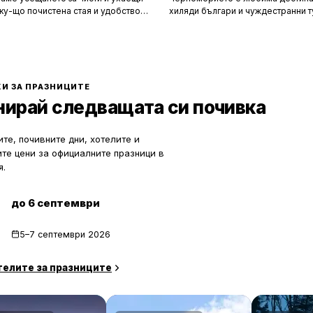
ку-що почистена стая и удобството
хиляди българи и чуждестранни т
м за нищо по време на почивка.
година. Въпреки че големите кур
 създадени, за да ни предложат
Слънчев бряг и Созопол привлича
о от ежедневието, но истината е, че
динамика и нощен живот, много 
ите фасади и усмихнати
предпочитат да избягат от тълпите
ти се крият редица тайни, които
се насладят на спокойна и релак
екотят портфейла ви значително.
почивка сред природата. Изборът
И ЗА ПРАЗНИЦИТЕ
по-малко познати места означава
нирай следващата си почивка
спокойствие, лично пространство
за уединение и близък контакт с 
те, почивните дни, хотелите и
ите цени за официалните празници в
я.
до 6 септември
5–7 септември 2026
телите за празниците