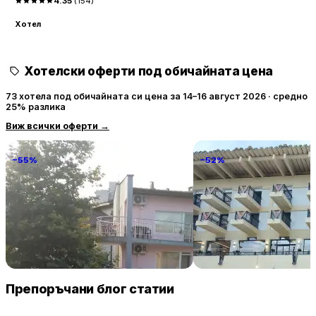
4.35
(
154
)
Хотел
Хотелски оферти под обичайната цена
73 хотела под обичайната си цена за 14–16 август 2026 · средно
25% разлика
Виж всички оферти
→
−55%
−52%
Familia Fantastiko
Grand Hotel & Therme V
Tarnovo
68 € / нощувка
106 
Китен
Велико Търново
Препоръчани блог статии