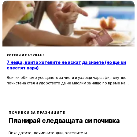
ХОТЕЛИ И ПЪТУВАНЕ
7 неща, които хотелите не искат да знаете (но ще ви
спестят пари)
Всички обичаме усещането за чисти и ухаещи чаршафи, току-що
почистена стая и удобството да не мислим за нищо по време на
почивка. Хотелите са създадени, за да ни предложат това бягство
от ежедневието, но истината е, че зад бляскавите фасади и
усмихнати рецепционисти се крият редица тайни, които могат да
олекотят портфейла ви значително.
ПОЧИВКИ ЗА ПРАЗНИЦИТЕ
Планирай следващата си почивка
Виж датите, почивните дни, хотелите и