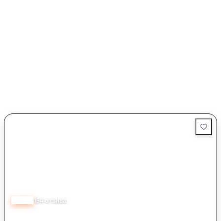
4.35
154
отзива