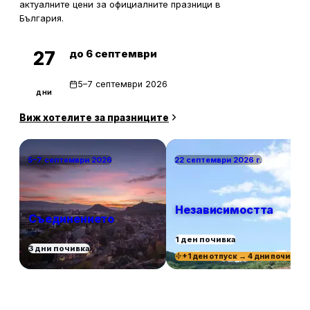
актуалните цени за официалните празници в
България.
до 6 септември
27
5–7 септември 2026
дни
Виж хотелите за празниците
5–7 септември 2026
22 септември 2026 г.
Независимостта
Съединението
1 ден почивка
3 дни почивка
+1 ден отпуск → 4 дни почивка